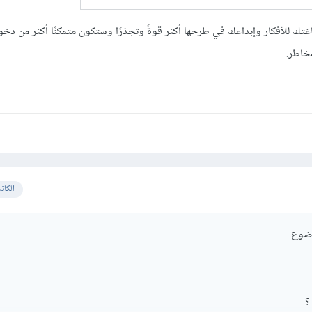
 للأفكار وإبداعك في طرحها أكثر قوةً وتجذرًا وستكون متمكنًا أكثر من دخول
خاطر.
الكات
وضوع
؟