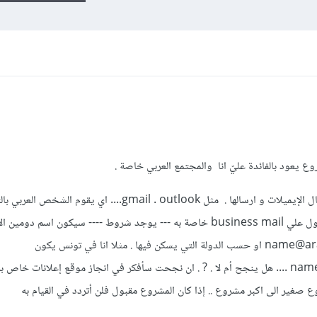
 يعود بالفائدة عليّ انا والمجتمع العربي خاصة .
فكرّت في انجاز webmail خدمة استقبال الإيميلات و ارسالها . مثل gmail . outlook.... اي ي
يحصل على ايميل خاص به . يمكنه الحصول علي business mail خاصة به --- يوجد شروط ---- سيكون اسم دوم
Name@armail.com او name@arabic.com او حسب الدولة التي يسكن فيها . مثلا انا في تونس يكون
name@armail.tn او name@arabic.tn .... هل ينجح أم لا . ? . ان نجحت سأفكر في انجاز موقع إعلانات
 صغير الى اكبر مشروع .. إذا كان المشروع مقبول فلن أتردد في القيام به