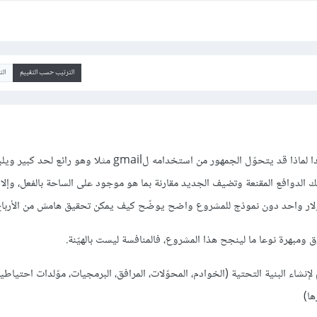
الترتيب حسب التقييم
ال
يجب أن تبحث أولا وتفكر جيدا لماذا قد يتحوّل الجمهور من استخدامه لgmail مثلا وهو رائع لحد كبي
 الدوافع المقنعة وتضيف الجديد مقارنة بما هو موجود على الساحة بالفعل، وإلا 
ولار واحد دون نموذج للمشروع واضح يوضّح كيف يمكن تحقيق هامش من الأرباح
 ومبهرة نوعا ما لينجح هذا المشروع، فالمنافسة ليست بالهيّنة.
نشاء البنية التحتية (الخوادم، المحوّلات، المرافق، البرمجيات، موّلدات احتياط
يرها)