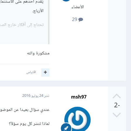
يُقدم أحدهم على الاستثم
الأعضاء
الأرباح.
29
تحتاج إلى أفكار خارج الصن
تذكّر أنك بحاجة لتمويل ضخم
موظفين للإدارة، وصلات ا
مشكورة والله
اقتباس
msh97
نشر
24 يوليو 2016
-2
عندي سؤال بعيدا عن الموضو
لماذا تنشر كل يوم سؤلآ؟