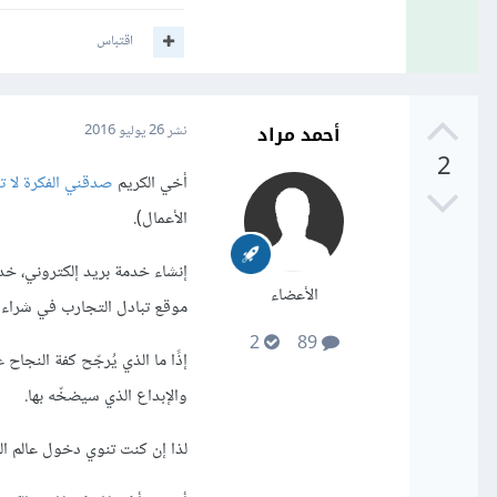
اقتباس
أحمد مراد
نشر
26 يوليو 2016
2
أخي الكريم
صدقني الفكرة لا ت
الأعمال).
إنشاء خدمة بريد إلكتروني، خد
الأعضاء
موقع تبادل التجارب في شراء ا
2
89
إذًا ما الذي يُرجّح كفة النجاح
والإبداع الذي سيضخّه بها.
لذا إن كنت تنوي دخول عالم ال