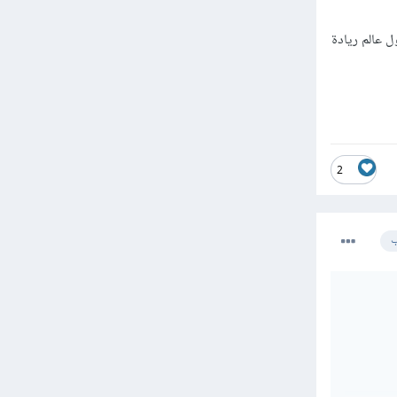
 عالم ريادة
2
ب