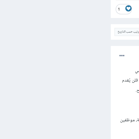
1
ترتيب حسب التاريخ
ر ويلبي
فلن يُقدم
.
ية، موظفين