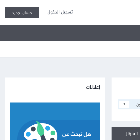
تسجيل الدخول
حساب جديد
إعلانات
ن
2
السؤال