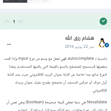
1
هشام رزق الله
نشر
22 يوليو 2016
بالنسبة لـ autocomplete فهي تعمل مع وسم من نوع input وإذا قمت
بتفعيلها فستسمح للمتصفح بالتنبؤ بالقيمة التي يكتبها المستخدم، وهذا
النوع شائع جدا خاصة عن كتابة عنوان البريد الإلكتروني حيث عند كتابة
أول حرف أو حرفين فستجد أن متصفح يقترح عليك عنوان بريدك
الإلكتروني.
Novalidate هي سمة تعطي قيمة صحيحة (boolean) وهي تعني أن
البيانات التي تم إدخالها لن يتم التأكد منها قبل إرسالها إلى الخادم.