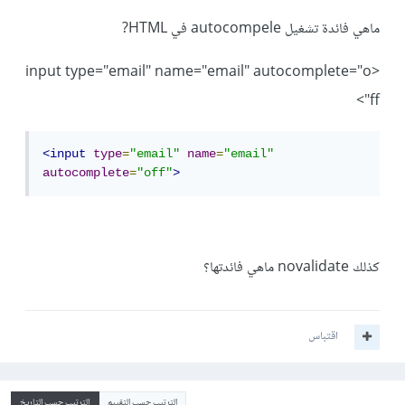
ماهي فائدة تشغيل autocompele في HTML?
<input type="email" name="email" autocomplete="o
ff">
<input
type
=
"email"
name
=
"email"
autocomplete
=
"off"
>
كذلك novalidate ماهي فائدتها؟
اقتباس
الترتيب حسب التقييم
الترتيب حسب التاريخ