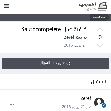
أسئلة البرمجة
كيفية عمل autocompelete؟
0
بواسطة Zeref
21 يوليو 2016
أجب على هذا السؤال
السؤال
Zeref
نشر
21 يوليو 2016