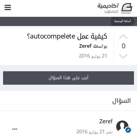
أسئلة البرمجة
كيفية عمل autocompelete؟
0
بواسطة Zeref
21 يوليو 2016
أجب على هذا السؤال
السؤال
Zeref
نشر
21 يوليو 2016