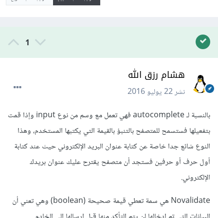
1
هشام رزق الله
نشر
22 يوليو 2016
بالنسبة لـ autocomplete فهي تعمل مع وسم من نوع input وإذا قمت
بتفعيلها فستسمح للمتصفح بالتنبؤ بالقيمة التي يكتبها المستخدم، وهذا
النوع شائع جدا خاصة عن كتابة عنوان البريد الإلكتروني حيث عند كتابة
أول حرف أو حرفين فستجد أن متصفح يقترح عليك عنوان بريدك
الإلكتروني.
Novalidate هي سمة تعطي قيمة صحيحة (boolean) وهي تعني أن
البيانات التي تم إدخالها لن يتم التأكد منها قبل إرسالها إلى الخادم.