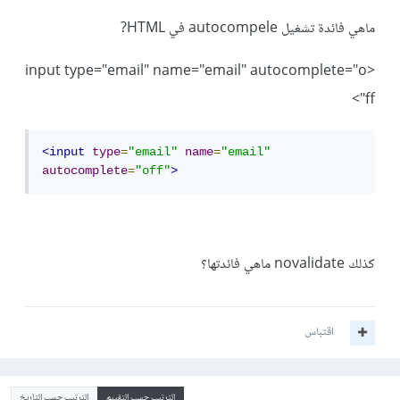
ماهي فائدة تشغيل autocompele في HTML?
<input type="email" name="email" autocomplete="o
ff">
<input
type
=
"email"
name
=
"email"
autocomplete
=
"off"
>
كذلك novalidate ماهي فائدتها؟
اقتباس
الترتيب حسب التقييم
الترتيب حسب التاريخ