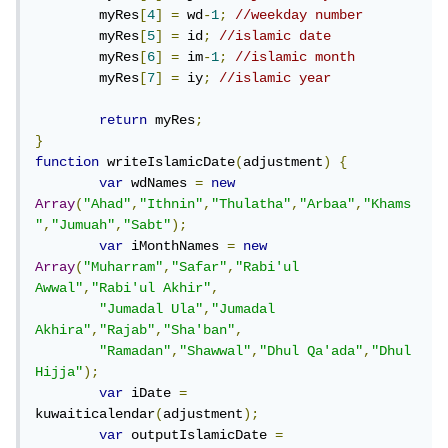
	myRes
[
4
]
=
 wd
-
1
;
//weekday number
	myRes
[
5
]
=
 id
;
//islamic date
	myRes
[
6
]
=
 im
-
1
;
//islamic month
	myRes
[
7
]
=
 iy
;
//islamic year
return
 myRes
;
}
function
 writeIslamicDate
(
adjustment
)
{
var
 wdNames 
=
new
Array
(
"Ahad"
,
"Ithnin"
,
"Thulatha"
,
"Arbaa"
,
"Khams
"
,
"Jumuah"
,
"Sabt"
);
var
 iMonthNames 
=
new
Array
(
"Muharram"
,
"Safar"
,
"Rabi'ul 
Awwal"
,
"Rabi'ul Akhir"
,
"Jumadal Ula"
,
"Jumadal 
Akhira"
,
"Rajab"
,
"Sha'ban"
,
"Ramadan"
,
"Shawwal"
,
"Dhul Qa'ada"
,
"Dhul 
Hijja"
);
var
 iDate 
=
kuwaiticalendar
(
adjustment
);
var
 outputIslamicDate 
=