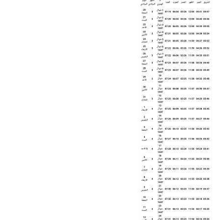
<meta
charset
=
"UTF-8"
>
<meta
name
=
"viewport"
content
=
"width=device-width, initial-
scale=1.0"
>
</head>
<body>
<script
src
=
"https://cdnjs.cloudflare.com/ajax/libs
/moment.js/2.30.1/moment-with-
locales.min.js"
integrity
=
"sha512-
4F1cxYdMiAW98oomSLaygEwmCnIP38pb4Kx70yQYqRw
LVCs3DbRumfBq82T08g/4LJ/smbFGFpmeFlQgoDccgg
=="
crossorigin
=
"anonymous"
referrerpolicy
=
"no-referrer"
></script>
<script
src
=
"moment-hijri.js"
></script>