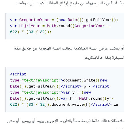
يمكنك فعل ذلك بسهولة عن طريق إرفاق الجافا سكربت إلى موقعك:
var
GregorianYear
=
(
new
Date
()).
getFullYear
();
var
HijriYear
=
Math
.
round
((
GregorianYear
-
622
)
*
(
33
/
32
));
أو يمكنك عرض السنة الميلادية بجانب السنة الهجرية عن طريق هذه
الشيفرة بلغة جافاسكربت:
<script
type
=
"text/javascript"
>
document
.
write
((
new
<script
 م - 
</script>
())
getFullYear
()).
Date
type
=
"text/javascript"
>
var
 y 
=
(
new
Date
()).
getFullYear
();
var
 h 
=
Math
.
round
((
y 
-
 هـ
</script>
)
h
(
write
.
document
));
32
/
33
(
*
)
622
ملاحظة: هنالك دائما فرصة خطأ بالتاريخ الهجرين بيوم أو يومين أو حتى