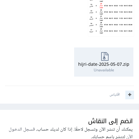
<script>
        moment
.
locale
(
'ar-SA'
);
// 2- Set 
the global locale to `ar-SA`
        m 
=
 moment
();
        console
.
log
(
m
.
format
(
'iD iMMMM  
));
iYYYY هـ الموافق YYYY/M/Dم'
'iYYYY/iM/iDهـ 
(
format
.
m
(
log
.
        console
));
الموافق YYYY/M/Dم'
</script>
</body>
hijri-date-2025-05-07.zip
Unavailable
</html>
ولقد قمت بإرفاق الملف الخاص بالمكتبة أيضا.
اقتباس
1 تنزيل
·
32.21 kB
moment-hijri.js
انضم إلى النقاش
يمكنك أن تنشر الآن وتسجل لاحقًا. إذا كان لديك حساب،
فسجل الدخول
الآن
لتنشر باسم حسابك.