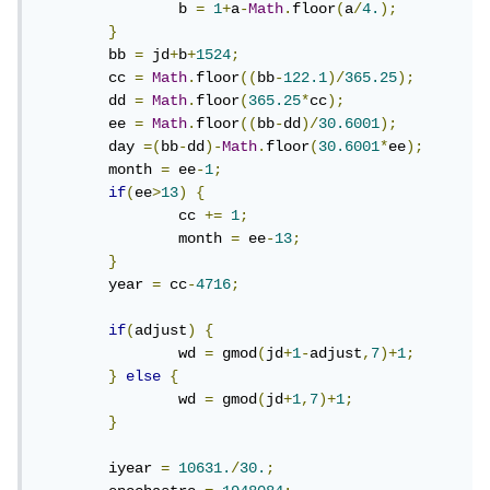
		b 
=
1
+
a
-
Math
.
floor
(
a
/
4.
);
}
	bb 
=
 jd
+
b
+
1524
;
	cc 
=
Math
.
floor
((
bb
-
122.1
)/
365.25
);
	dd 
=
Math
.
floor
(
365.25
*
cc
);
	ee 
=
Math
.
floor
((
bb
-
dd
)/
30.6001
);
	day 
=(
bb
-
dd
)-
Math
.
floor
(
30.6001
*
ee
);
	month 
=
 ee
-
1
;
if
(
ee
>
13
)
{
		cc 
+=
1
;
		month 
=
 ee
-
13
;
}
	year 
=
 cc
-
4716
;
if
(
adjust
)
{
		wd 
=
 gmod
(
jd
+
1
-
adjust
,
7
)+
1
;
}
else
{
		wd 
=
 gmod
(
jd
+
1
,
7
)+
1
;
}
	iyear 
=
10631.
/
30.
;