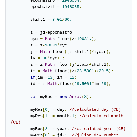
	epochastro 
=
1948084
;
	epochcivil 
=
1948085
;
	shift1 
=
8.01
/
60.
;
	z 
=
 jd
-
epochastro
;
	cyc 
=
Math
.
floor
(
z
/
10631.
);
	z 
=
 z
-
10631
*
cyc
;
	j 
=
Math
.
floor
((
z
-
shift1
)/
iyear
);
	iy 
=
30
*
cyc
+
j
;
	z 
=
 z
-
Math
.
floor
(
j
*
iyear
+
shift1
);
	im 
=
Math
.
floor
((
z
+
28.5001
)/
29.5
);
if
(
im
==
13
)
 im 
=
12
;
	id 
=
 z
-
Math
.
floor
(
29.5001
*
im
-
29
);
var
 myRes 
=
new
Array
(
8
);
	myRes
[
0
]
=
 day
;
//calculated day (CE)
	myRes
[
1
]
=
 month
-
1
;
//calculated month 
(CE)
	myRes
[
2
]
=
 year
;
//calculated year (CE)
	myRes
[
3
]
=
 jd
-
1
;
//julian day number