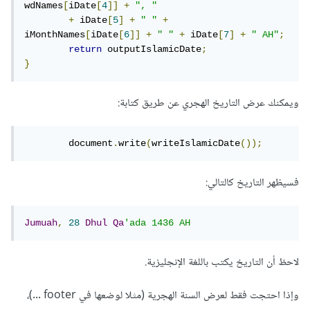
wdNames
[
iDate
[
4
]]
+
", "
+
 iDate
[
5
]
+
" "
+
iMonthNames
[
iDate
[
6
]]
+
" "
+
 iDate
[
7
]
+
" AH"
;
return
 outputIslamicDate
;
}
ويمكنك عرض التاريخ الهجري عن طريق كتابة:
	document
.
write
(
writeIslamicDate
());
فسيظهر التاريخ كالتالي:
Jumuah
,
28
Dhul
Qa
'ada 1436 AH
لاحظ أن التاريخ يكتب باللغة الإنجليزية.
وإذا احتجت فقط لعرض السنة الهجرية (مثلا لوضعها في footer ...)،