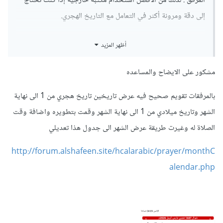
المرفق . لذلك من الأفضل استخدام مكتبة خارجية إذا كنت تحتاج
إلى دقة ومرونة أكثر في التعامل مع التاريخ الهجري.
وتستطيع استخدام المكتبة المعروفة باسم "Hijri.js" وهي مكتبة
أظهر المزيد
JavaScript مفتوحة المصدر تتيح لك التعامل مع التواريخ الهجرية
بتقويم أم القرى ويمكنك تنزيل المكتبة من مستودع GitHub
مشكور على الايضاح والمساعده
الخاص بها .
بالمرفقات تقويم صحيح فيه عرض تاريخين تاريخ هجري من 1 الى نهاية
وهنا شرح استخدامها، وهي بسيطة:
الشهر وتاريخ ميلادي من 1 الى نهاية الشهر وقمت بتطويره واضافة وقت
الصلاة له وغيرت طريقة عرض الشهر الى جدول هذا تعديلي
https://github.com/xsoh/moment-hijri
http://forum.alshafeen.site/hcalarabic/prayer/monthC
وإليك كود بسيط لإستخدام المكتبة
:
alendar.php
<!DOCTYPE html>
<html
lang
=
"en"
>
<head>