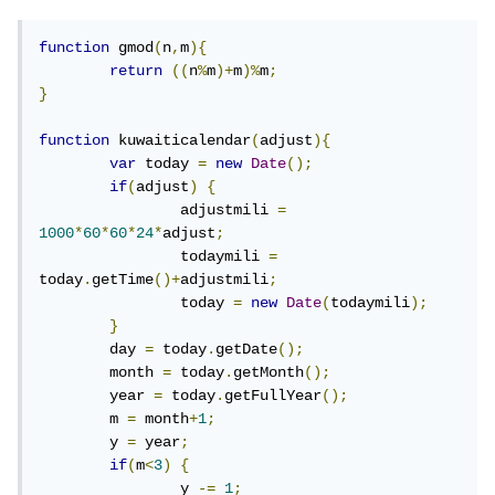
function
 gmod
(
n
,
m
){
return
((
n
%
m
)+
m
)%
m
;
}
function
 kuwaiticalendar
(
adjust
){
var
 today 
=
new
Date
();
if
(
adjust
)
{
		adjustmili 
=
1000
*
60
*
60
*
24
*
adjust
;
		todaymili 
=
today
.
getTime
()+
adjustmili
;
		today 
=
new
Date
(
todaymili
);
}
	day 
=
 today
.
getDate
();
	month 
=
 today
.
getMonth
();
	year 
=
 today
.
getFullYear
();
	m 
=
 month
+
1
;
	y 
=
 year
;
if
(
m
<
3
)
{
		y 
-=
1
;