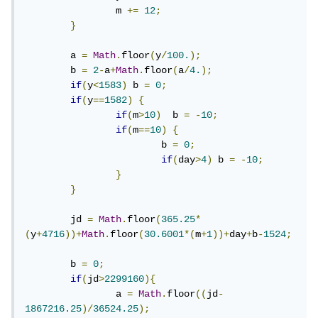
		m 
+=
12
;
}
	a 
=
Math
.
floor
(
y
/
100.
);
	b 
=
2
-
a
+
Math
.
floor
(
a
/
4.
);
if
(
y
<
1583
)
 b 
=
0
;
if
(
y
==
1582
)
{
if
(
m
>
10
)
  b 
=
-
10
;
if
(
m
==
10
)
{
			b 
=
0
;
if
(
day
>
4
)
 b 
=
-
10
;
}
}
	jd 
=
Math
.
floor
(
365.25
*
(
y
+
4716
))+
Math
.
floor
(
30.6001
*(
m
+
1
))+
day
+
b
-
1524
;
	b 
=
0
;
if
(
jd
>
2299160
){
		a 
=
Math
.
floor
((
jd
-
1867216.25
)/
36524.25
);