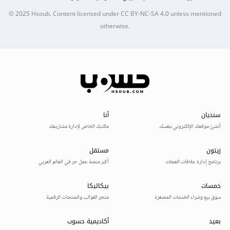
© 2025
Hsoub
.
Content licensed under
CC BY-NC-SA 4.0
unless mentioned
otherwise.