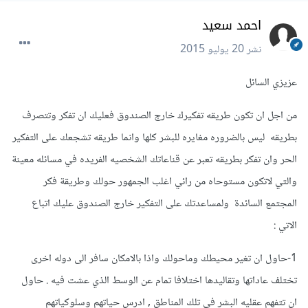
احمد سعيد
نشر
20 يوليو 2015
عزيزي السائل
من اجل ان تكون طريقه تفكيرك خارج الصندوق فعليك ان تفكر وتتصرف
بطريقه ليس بالضروره مغايره للبشر كلها وانما طريقه تشجعك على التفكير
الحر وان تفكر بطريقه تعبر عن قناعاتك الشخصيه الفريده في مسائله معينة
والتي لاتكون مستوحاه من رائي اغلب الجمهور حولك وطريقة فكر
المجتمع السائدة ولمساعدتك على التفكير خارج الصندوق عليك اتباع
الاتي :
1-حاول ان تغير محيطك وماحولك واذا بالامكان سافر الى دوله اخرى
تختلف عاداتها وتقاليدها اختلافا تمام عن الوسط الذي عشت فيه . حاول
ان تتفهم عقليه البشر في تلك المناطق , ادرس حياتهم وسلوكياتهم