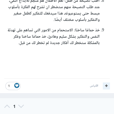
اطلب نصيحة من طفل: نعم الاطفال هم منجم للأبداع النقي،
عند طلب النصيحة منهم ستضطر ان تشرح لهم الفكرة بأسلوب
مبسط حتى يستوعبونه، هذا سيدفعك للتفكير كطفل صغير
والتفكير بأسلوب مختلف أيضًا.
خذ حمامًا ساخنًا: الاستحمام من الامور التي تساهم على تهدئة
النفس والتفكير بشكل سليم وهادئ، خذ حمامًا ساخنا وفكر
بالمشكلة ستخطر لك أفكار جديدة لم تخطر لك من قبل.
اقتباس
1
1