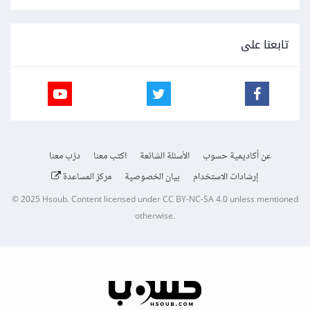
تابعنا على
عن أكاديمية حسوب
الأسئلة الشائعة
اكتب معنا
درّب معنا
إرشادات الاستخدام
بيان الخصوصية
مركز المساعدة
© 2025
Hsoub
.
Content licensed under
CC BY-NC-SA 4.0
unless mentioned
otherwise.