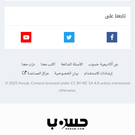
تابعنا على
عن أكاديمية حسوب
الأسئلة الشائعة
اكتب معنا
درّب معنا
إرشادات الاستخدام
بيان الخصوصية
مركز المساعدة
© 2025
Hsoub
.
Content licensed under
CC BY-NC-SA 4.0
unless mentioned
otherwise.