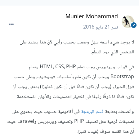
Munier Mohammad
نشر
21 مايو 2016
لا يوجد شيء اسمه سهل وصعب بحسب رأيي لأنّ هذا يعتمد على
الشخص الذي يود التعلُم.
في قوالب ووردبريس يجب تعلم HTML، CSS، PHP وتعلم
Bootstrap ويجب أنّ تكون مُلم بأساسيات فوتوشوب، وعلى حسب
قول الخُبراء (يجب أن تكون فنانًا قبل أن تكون مُطورًا) بمعنى يجب أنّ
تكون فنانًا ذا ذوقًا رفيعًا في اختيار التصميمات والألوان المُستخدمة.
وأنصحك بمتابعة
قسم البرمجة
في أكاديمية حسوب حيث يحتوي على
تصنيفات فرعية مثل تصنيف PHP وتصنيف ووردبريس وLaravel حيث
أنّ هذا القسم سوف يُفيدك كثيرًا.