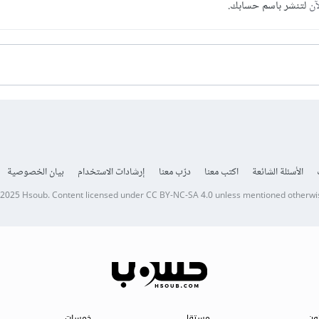
آن
لتنشر باسم حسابك.
الأسئلة الشائعة
اكتب معنا
درّب معنا
إرشادات الاستخدام
بيان الخصوصية
 2025
Hsoub
.
Content licensed under
CC BY-NC-SA 4.0
unless mentioned otherwi