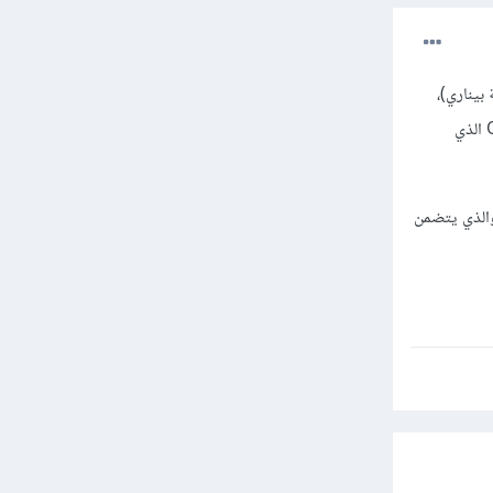
بيناري)،
وبعد ذلك يمكنك البدأ في دراسة الهندسة العكسية حيث ستتعلم استخدام برامج التنقيح مثل برنامج Ollydbg الذي
والذي يتضمن