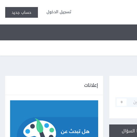
تسجيل الدخول
حساب جديد
إعلانات
ن
0
السؤال