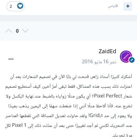
اقتباس
2
0
ZaidEd
نشر
16 مايو 2016
أشكرك كثيرًا أستاذ زاهر، فتحت لي بابًا الآن في تصميم الشعارات بعد أن
اعتزلت ذلك بسبب هذه المشاكل، فقط تبقى أمرٌ أخير، كيف أستطيع تصميم
شعار Pixel Perfect؟ أي يكون مثلًا زواياه بالضبط عند نهاية البكسل ولا
تخرج عنه. فأنا ألاحظ مثلًا أنني إذا ضغطت سهمًا إلى اليمين يذهب بعيدًا
ولا يعود إلى حد الـGrid! ولقد حاولت تعديل المسافة التي تقطعها العناصر
عند التحريك لكنني لم أجد تغييرًا حتى بعد أن عدّلت ذلك إلى 1 Pixel لكل
مرة تحريك.