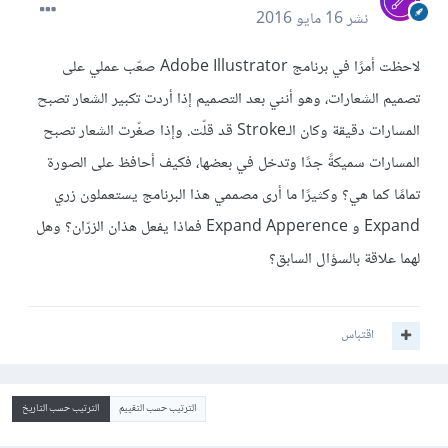
نشر
16 مايو 2016
لاحظت أمرًا في برنامج Adobe Illustrator صعّب عملي على
تصميم الشعارات، وهو أنني بعد التصميم إذا أردت تكبير الشعار تصبح
المسارات دقيقة وكان الـStroke قد قلّت. وإذا صغّرت الشعار تصبح
المسارات سميكةً جدًا وتدخل في بعضها، فكيف أحافظ على الصورة
تمامًا كما هي؟ وكثيرًا ما أرى مصممي هذا البرنامج يستعملون زري
Expand و Expand Apperence فماذا يفعل هذان الزرّان؟ وهل
لهما علاقة بالسؤال السابق؟
اقتباس
الترتيب حسب التقييم
الترتيب حسب التاريخ