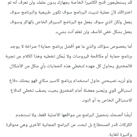
قد يستطيعون فتح الكاميرا الخاصة بجهازك بدون علمك ولن تعرف أنه تم
اختراقك لأنّ عملية تثبيت البرنامج سوف تكون طبيعية والبرنامج سوف
يعمل ولكنّ الذي سوف يعمل مع البرنامج السيرفر الخاص بالهاكر وسوف
يعمل بشكل خفي للأسف ولن تعلم أنت بشيء.
أما بخصوص سؤالك والذي ما هو أفضل برنامج حماية؟ صراحًة لا يوجد
برنامج حماية أو مكافحة فيروسات ولا يُمكن تخطيه وهذا الكلام عن تجربة
فالمخترق يحاول كل جهده لتخطي هذه الحمايات بأي شكل من الأشكال.
ولو تُريد نصيحتي حاول استخدام برنامج كاسبر سكاي فهو يمتلك دفاع
استباقي قوي ويُعتبر معضلة أمام المخترق بحيث يصعُب تخطي الدفاع
الاستباقي الخاص به أو النود.
أيضًا أنصحك بتحميل البرامج من مواقعها الأصلية فقط، ولا تستخدم
الكركات قدر المستطاع بل ابحث عن البرامج المجانية الأخرى وهي متوفرة
وكثيرة للغاية.