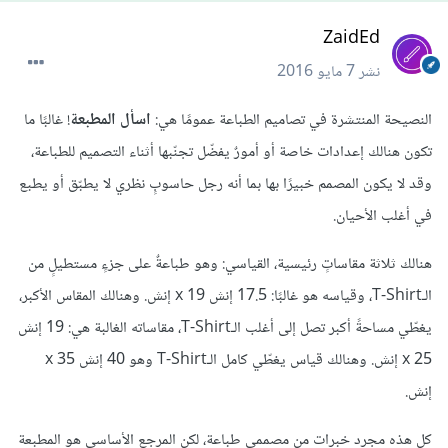
ZaidEd
نشر
7 مايو 2016
النصيحة المنتشرة في تصاميم الطباعة عمومًا هي:
اسأل المطبعة
! غالبًا ما
تكون هنالك إعدادات خاصة أو أمورٌ يفضّل تجنّبها أثناء التصميم للطباعة،
وقد لا يكون المصمم خبيرًا بها بما أنه رجل حاسوبٍ نظري لا يطبّق أو يطبع
في أغلب الأحيان.
هنالك ثلاثة مقاساتٍ رئيسية، القياسي: وهو طباعةٌ على جزءٍ مستطيلٍ من
الـT-Shirt، وقياسه هو غالبًا: 17.5 إنش x 19 إنش. وهنالك المقاس الأكبر،
يغطّي مساحةً أكبر تصل إلى أغلب الـT-Shirt، مقاساته الغالبة هي: 19 إنش
x 25 إنش. وهنالك قياس يغطّي كامل الـT-Shirt وهو 40 إنش x 35
إنش.
كل هذه مجرد خبرات من مصممي طباعة، لكن المرجع الأساسي هو المطبعة