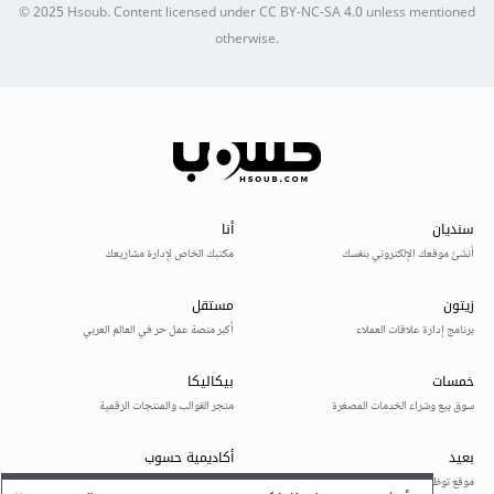
© 2025
Hsoub
.
Content licensed under
CC BY-NC-SA 4.0
unless mentioned
otherwise.