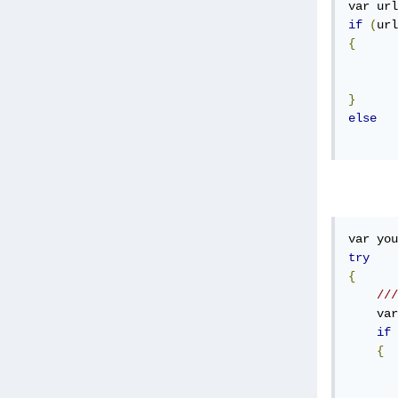
var url
if
(
url
{
}
else
var you
try
{
///
    var
if
{
       
       