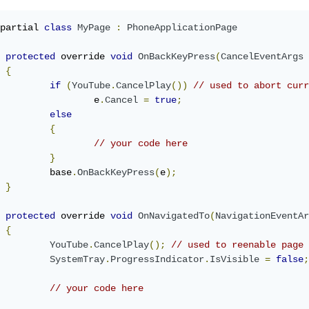
partial 
class
MyPage
:
PhoneApplicationPage
protected
 override 
void
OnBackKeyPress
(
CancelEventArgs
 
{
if
(
YouTube
.
CancelPlay
())
// used to abort curr
			e
.
Cancel
=
true
;
else
{
// your code here
}
		base
.
OnBackKeyPress
(
e
);
}
protected
 override 
void
OnNavigatedTo
(
NavigationEventAr
{
YouTube
.
CancelPlay
();
// used to reenable page
SystemTray
.
ProgressIndicator
.
IsVisible
=
false
;
// your code here