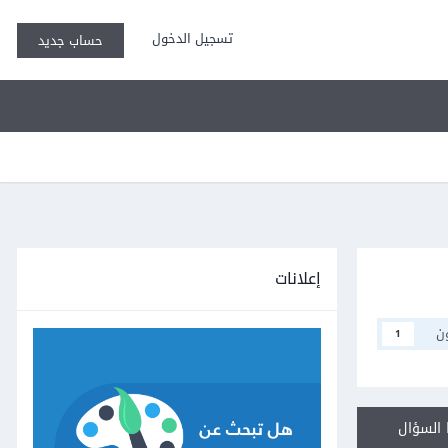
تسجيل الدخول
حساب جديد
إعلانات
ن
1
السؤال