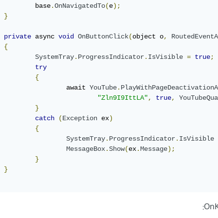
		base
.
OnNavigatedTo
(
e
);
}
private
 async 
void
OnButtonClick
(
object o
,
RoutedEventA
{
SystemTray
.
ProgressIndicator
.
IsVisible
=
true
;
try
{
			await 
YouTube
.
PlayWithPageDeactivationA
"Zln9I9IttLA"
,
true
,
YouTubeQua
}
catch
(
Exception
 ex
)
{
SystemTray
.
ProgressIndicator
.
IsVisible
MessageBox
.
Show
(
ex
.
Message
);
}
}
OnK