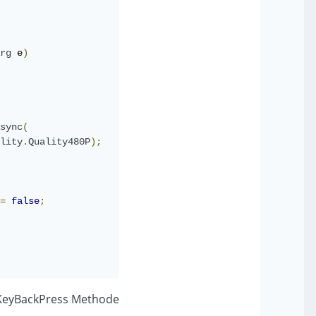
rg
 e
)
sync
(
lity
.
Quality480P
);
=
false
;
eyBackPress Methode: