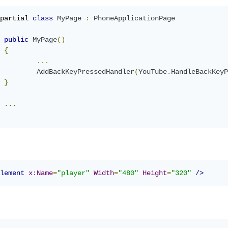
partial 
class
MyPage
:
PhoneApplicationPage
public
MyPage
()
{
...
AddBackKeyPressedHandler
(
YouTube
.
HandleBackKeyP
}
...
lement
x:Name
=
"player"
Width
=
"480"
Height
=
"320"
/>