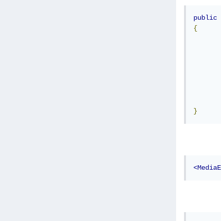
public
 
{
}
<MediaE