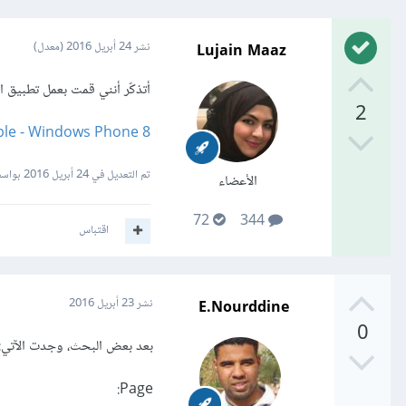
Lujain Maaz
نشر
24 أبريل 2016
(معدل)
أتذكّر أنني قمت بعمل تطبيق استخدمت فيه media element لتشغيل رابط فيديو
2
le - Windows Phone 8
تم التعديل في
24 أبريل 2016
بواسطة in
الأعضاء
72
344
اقتباس
E.Nourddine
نشر
23 أبريل 2016
0
بعد بعض البحث، وجدت الآتي:
Page: