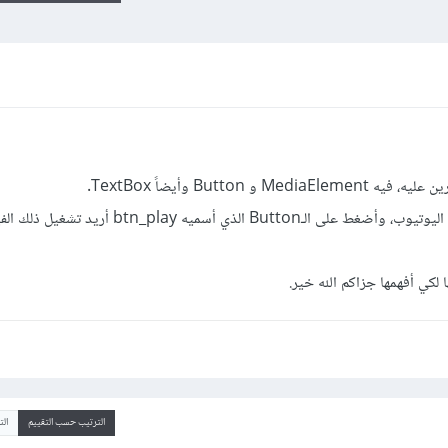
Button وأيضاً TextBox.
فما أريده هو عندما أضع رابطاً لفيديو من اليوتيوب، وأضغط على الـButton الذي أسميه btn_play أ
لكي أفهمها جزاكم الله خير.
الترتيب حسب التقييم
ال