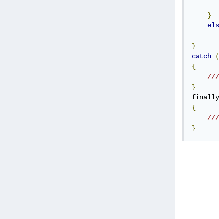
       
}
els
}
catch
(
{
///
}
{
///
}