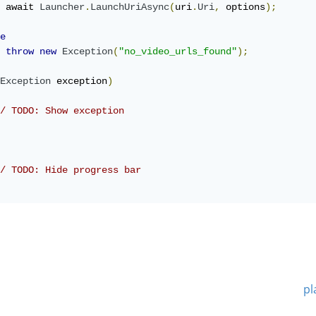
 await 
Launcher
.
LaunchUriAsync
(
uri
.
Uri
,
 options
);
e
throw
new
Exception
(
"no_video_urls_found"
);
Exception
 exception
)
/ TODO: Show exception
/ TODO: Hide progress bar
pl