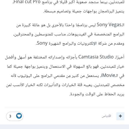
للمبتدئين، بينما ستجد صعوبة أكبر قليلًا في برنامج Final cut Pro،
يتميز البرنامجان بواجهات جميلة وتصاميم مبسطة.
الـSony Vegas ليس برنامجًا واحدًا بالأحرى بل هو عائلة كبيرة من
البرامج المتخصصة في الفيديوهات، مناسب للمتوسطين والمحترفين،
ومقدم من شركة الإلكترونيات والبرامج الشهيرة Sony.
أخيرًا، Camtasia Studio بأجزائه وإصداراته المختلفة هو أسهل وأفضل
خيار للمبتدئين، فهو بالغ السهولة في الاستعمال ويتميز بواجهة جميلة كما
في الـiMovie، يستعمل من كثير مِن مقدمي البرامج على اليوتيوب لأنه
مخصص للمبتدئين، يعيبه قلة الخيارات والتأثيرات لكنه الخيار الأنسب لمن
يريد الحفاظ على الوقت والجودة.
اقتباس
3