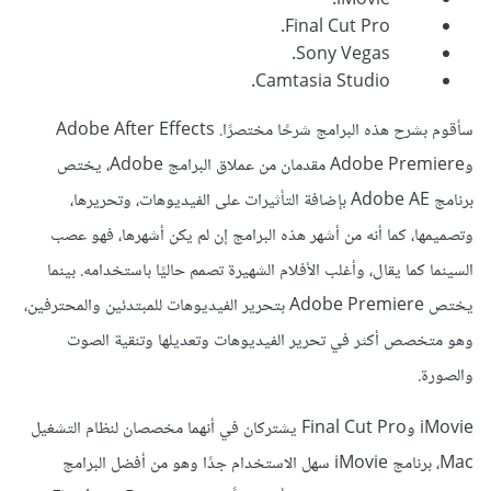
iMovie.
Final Cut Pro.
Sony Vegas.
Camtasia Studio.
سأقوم بشرح هذه البرامج شرحًا مختصرًا. Adobe After Effects
وAdobe Premiere مقدمان من عملاق البرامج Adobe، يختص
برنامج Adobe AE بإضافة التأثيرات على الفيديوهات، وتحريرها،
وتصميمها، كما أنه من أشهر هذه البرامج إن لم يكن أشهرها، فهو عصب
السينما كما يقال، وأغلب الأفلام الشهيرة تصمم حاليًا باستخدامه. بينما
يختص Adobe Premiere بتحرير الفيديوهات للمبتدئين والمحترفين،
وهو متخصص أكثر في تحرير الفيديوهات وتعديلها وتنقية الصوت
والصورة.
iMovie وFinal Cut Pro يشتركان في أنهما مخصصان لنظام التشغيل
Mac، برنامج iMovie سهل الاستخدام جدًا وهو من أفضل البرامج