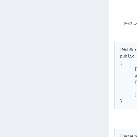
ي ملف الويب سيرفيس ويتم
[
WebSer
public
{
[
p
{
}
}
[
DataCo