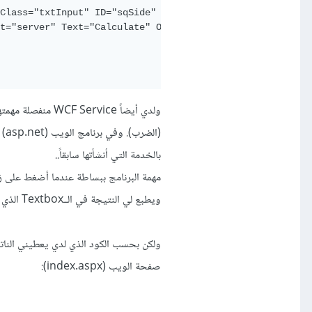
Class
=
"txtInput"
ID
=
"sqSide"
runat
=
"server"
/><br
/>
t
=
"server"
Text
=
"Calculate"
OnClick
=
"
calc2_Click
"
/>
بالخدمة التي أنشأتها سابقاً..
ويطبع لي النتيجة في الــTextbox الذي يحمل ID = sqSide
صفحة الويب (index.aspx):