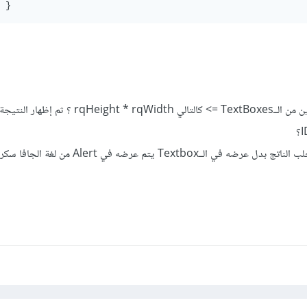
}
1. كيف يمكنني إظهار نتيجة ضرب العددين من الــTextBoxes => كالتالي rqHeight * rqWidth ؟ ث
2. هل يمكنني إستخدام الجافا سكربت لجلب الناتج بدل عرضه في الــTextbox يت