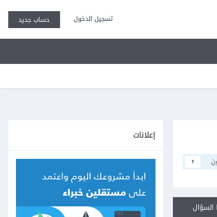
تسجيل الدخول
حساب جديد
إعلانات
ن
1
السؤال