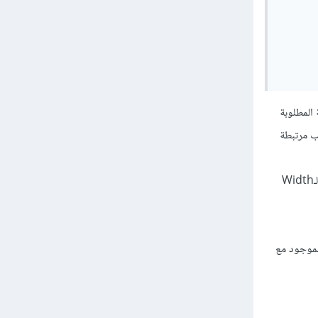
م تطبيق العملية المطلوبة
 وبذلك صارت صفحة الويب مرتبطة
مهمة البرنامج ببساطة عندما أضغط على زر Calculate الذي يحمل الــID = calc1 أن يقوم بعمل ضرب الــHeight في الـWidth
 يعطيني الناتج = 0 ، صراحة عمل Debug للموضوع ولم أفهم المشكلة، هذا هو الكود (.cs) الموجود مع