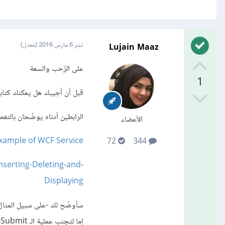
Lujain Maaz
نشر
6 مارس 2016
(معدل)
على الرّحب والسعة
1
قبل أن أجيبك هل يمكنك كتابة محتوى ملف الـ ce
الرابطين أدناه يوضّحان بالتفصيل طريقة إنشاء e
الأعضاء
xample of WCF Service
72
344
serting-Deleting-and-
Displaying