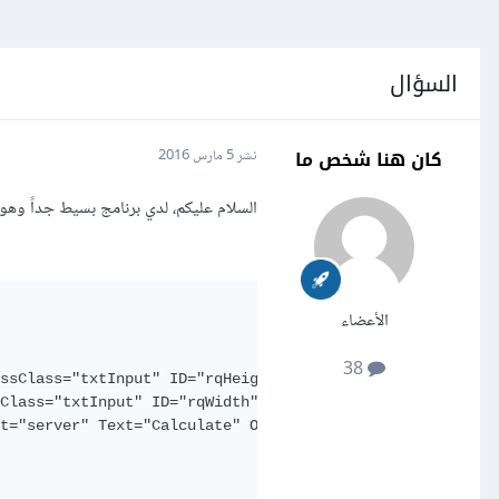
السؤال
كان هنا شخص ما
نشر
5 مارس 2016
السلام عليكم، لدي برنامج بسيط جداً وه
الأعضاء
38
ssClass
=
"txtInput"
ID
=
"rqHeight"
runat
=
"server"
/>
<br
/
Class
=
"txtInput"
ID
=
"rqWidth"
runat
=
"server"
/>
<br
/>
t
=
"server"
Text
=
"Calculate"
OnClick
=
"
calc1_Click
"
/>