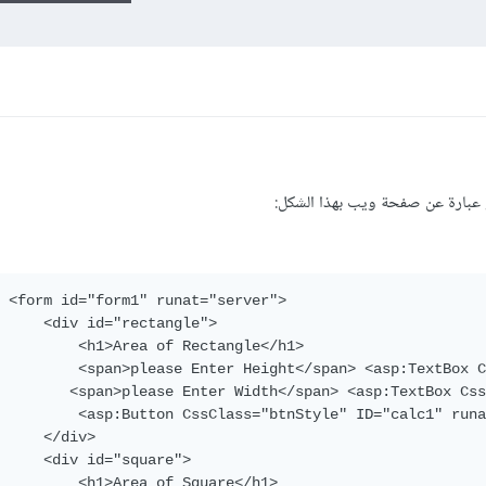
و عبارة عن صفحة ويب بهذا الشكل:
<form
id
=
"form1"
runat
=
"server"
>
<div
id
=
"rectangle"
>
<h1>
Area of Rectangle
</h1>
<span>
please Enter Height
</span>
<asp:TextBox
C
<span>
please Enter Width
</span>
<asp:TextBox
Css
<asp:Button
CssClass
=
"btnStyle"
ID
=
"calc1"
runa
</div>
<div
id
=
"square"
>
<h1>
Area of Square
</h1>