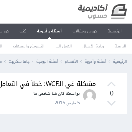
الرئيسية
دروس ومقالات
أسئلة وأجوبة
كتب
دورات
البرمجة
ريادة الأعمال
العمل الحر
التسويق والمبيعات
ال
الرئيسية
أسئلة وأجوبة
الأقسام
أسئلة البرمجة
جافا سكريبت
مشكلة
مشكلة في الـWCF: خطأ في التعامل مع Web Forms ASP
0
بواسطة كان هنا شخص ما
5 مارس 2016