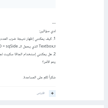
---
لدي سؤالين:
الـTextbox الذي يحمل الــ ID = sqSide؟
يتم الأمر؟
شكراً لكم على المساعدة.
اقتباس