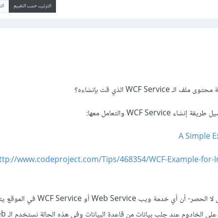
الترتيب حسب التقييم
ال
WCF Servi الذي قت بإنشاءه؟
WCF Servic والتعامل معها:
A Simple E
ttp://www.codeproject.com/Tips/468354/WCF-Example-for-In
سأوضّح لك -على سبيل المثال لا الحصر- أن أي خدمة ويب 
إما لتجنب عملية الـ Submit على الخاد