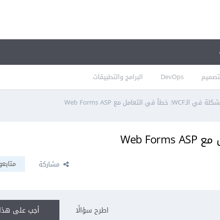
تصميم
DevOps
البرامج والتطبيقات
 في الـWCF: خطأ في التعامل مع Web Forms ASP
متابعو
مشاركة
اطرح سؤالًا
أجب على هذا 