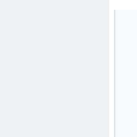
       
       
       
       
       