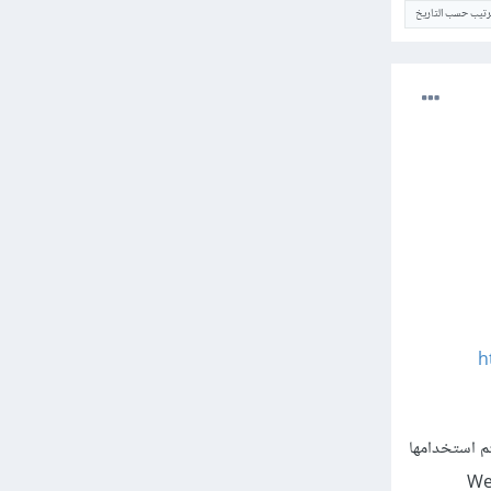
ترتيب حسب التاريخ
h
Web Service أو WCF Service في الموقع يتم استخدامها
وم عند جلب بيانات من قاعدة البيانات وفي هذه الحالة نستخدم الـ Web