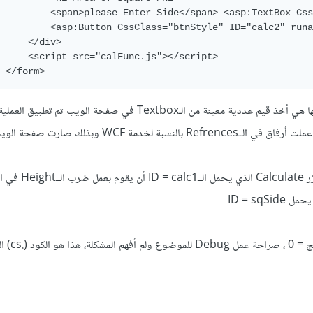
<span>
please Enter Side
</span>
<asp:TextBox
Css
<asp:Button
CssClass
=
"btnStyle"
ID
=
"calc2"
runa
</div>
<script
src
=
"calFunc.js"
></script>
</form>
ولدي أيضاً WCF Service منفصلة مهمتها هي أخذ قيم عددية معينة من الـTextbox في صفحة الويب ث
(الضرب). وفي برنامج الويب (asp.net) عملت أرفاق في الــRefrences بالنسبة لخدمة WCF
ولكن بحسب الكود الذي لدي