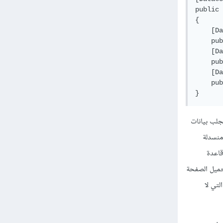
public
{
[
Da
pub
[
Da
pub
[
Da
pub
}
جلب بيانات
 منسدلة
قاعدة
Subm على الخادوم وسيعاد تحميل الصفحة
ض المشاكل التي لا