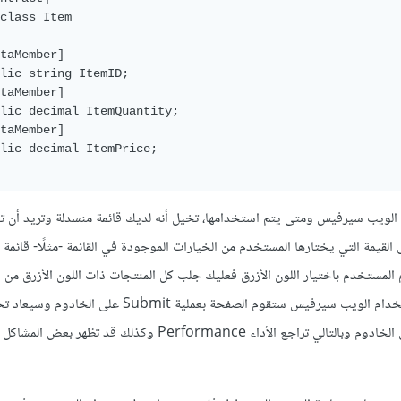
class
Item
taMember
]
lic
 string 
ItemID
;
taMember
]
lic
 decimal 
ItemQuantity
;
taMember
]
lic
 decimal 
ItemPrice
;
 الويب سيرفيس ومتى يتم استخدامها، تخيل أنه لديك قائمة منسدلة وتريد أن ت
ى القيمة التي يختارها المستخدم من الخيارات الموجودة في القائمة -مثلًا- قائمة
المستخدم باختيار اللون الأزرق فعليك جلب كل المنتجات ذات اللون الأزرق من 
البيانات ولو تم ذلك بدون استخدام الويب سيرفيس ستقوم الصفحة بعملية it
من جديد مما يزيد العبء على الخادوم وبالتالي تراجع الأداء Performance وكذلك قد تظهر بع