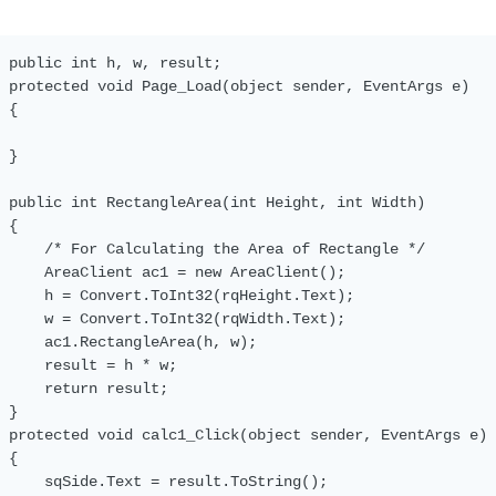
public
int
 h
,
 w
,
 result
;
protected
void
Page_Load
(
object sender
,
EventArgs
 e
)
{
}
public
int
RectangleArea
(
int
Height
,
int
Width
)
{
/* For Calculating the Area of Rectangle */
AreaClient
 ac1 
=
new
AreaClient
();
     h 
=
Convert
.
ToInt32
(
rqHeight
.
Text
);
     w 
=
Convert
.
ToInt32
(
rqWidth
.
Text
);
     ac1
.
RectangleArea
(
h
,
 w
);
     result 
=
 h 
*
 w
;
return
 result
;
}
protected
void
 calc1_Click
(
object sender
,
EventArgs
 e
)
{
     sqSide
.
Text
=
 result
.
ToString
();