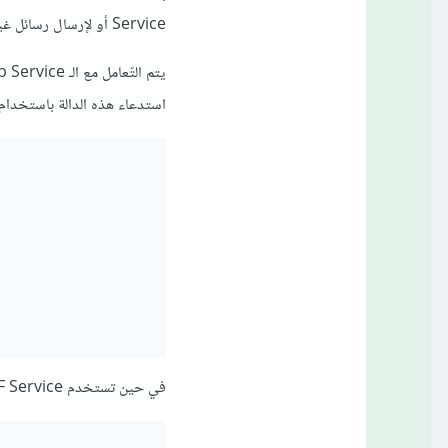
Service أو لإرسال رسائل غير متزامنة من endpoint Service لأخرى باستخدام WCF Service.
استدعاء هذه الدالة باستخدام ajax
في حين تستخدم WCF Service الـ DataContractAttribute وDataMemeberAttribute