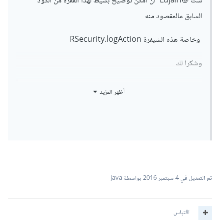
ست
@Lujain
ان امكن توضيح بسيط لهذا الفقرة من الكود
السابق مالمقصود منه
وخاصة هذه الشيفرة RSecurity.logAction
وشكرا لك
أظهر المزيد
        if (!isOk)

        {

            RSecurity.logAction("SQL 
Fillter", "HZTR-000001", 
HttpContext.Current.Session[SessionStatic.U
serName] + " try to hack with this sql: (" 
+ tempText.Replace("'", "''") + ")", "", 
تم التعديل في
4 سبتمبر 2016
بواسطة java
"", "", 
HttpContext.Current.Request.Url.AbsolutePat
h, RSecurity.LogAction_danger_activity, 
اقتباس
RSecurity.LogType_SQLHaker);
