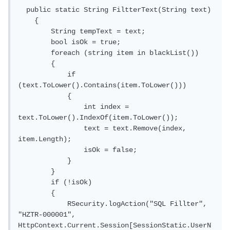
public
static
String
FiltterText
(
String
 text
)
{
String
 tempText 
=
 text
;
bool
 isOk 
=
true
;
        foreach 
(
string item in blackList
())
{
if
(
text
.
ToLower
().
Contains
(
item
.
ToLower
()))
{
int
 index 
=
text
.
ToLower
().
IndexOf
(
item
.
ToLower
());
                text 
=
 text
.
Remove
(
index
,
item
.
Length
);
                isOk 
=
false
;
}
}
if
(!
isOk
)
{
RSecurity
.
logAction
(
"SQL Fillter"
,
"HZTR-000001"
,
HttpContext
.
Current
.
Session
[
SessionStatic
.
UserN