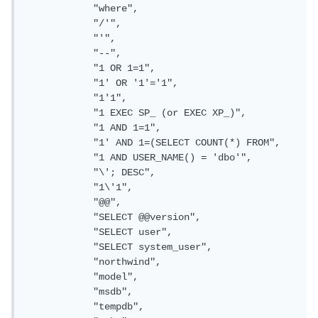
"where"
,
"/'"
,
"'"
,
"--"
,
"1 OR 1=1"
,
"1' OR '1'='1"
,
"1'1"
,
"1 EXEC SP_ (or EXEC XP_)"
,
"1 AND 1=1"
,
"1' AND 1=(SELECT COUNT(*) FROM"
,
"1 AND USER_NAME() = 'dbo'"
,
"\'; DESC"
,
"1\'1"
,
"@@"
,
"SELECT @@version"
,
"SELECT user"
,
"SELECT system_user"
,
"northwind"
,
"model"
,
"msdb"
,
"tempdb"
,