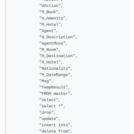
"UAction"
,
"H_Book"
,
"H_Amenity"
,
"M_Hotel"
,
"Agent"
,
"H_Description"
,
"AgentMove"
,
"M_Room"
,
"H_Destination"
,
"H_Hotel"
,
"Nationality"
,
"M_DateRange"
,
"Msg"
,
"TempResult"
,
"FROM master"
,
"select"
,
"select *"
,
"drop"
,
"update"
,
"insert into"
,
"delete from"
,