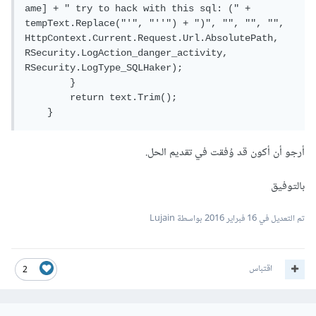
ame
]
+
" try to hack with this sql: ("
+
tempText
.
Replace
(
"'"
,
"''"
)
+
")"
,
""
,
""
,
""
,
HttpContext
.
Current
.
Request
.
Url
.
AbsolutePath
,
RSecurity
.
LogAction_danger_activity
,
RSecurity
.
LogType_SQLHaker
);
}
return
 text
.
Trim
();
}
أرجو أن أكون قد وُفقت في تقديم الحل.
بالتوفيق
تم التعديل في
16 فبراير 2016
بواسطة Lujain
اقتباس
2