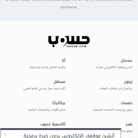
© 2025
Hsoub
.
Content licensed under
CC BY-NC-SA 4.0
unless mentioned
otherwise.