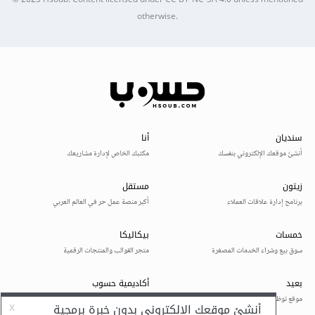
© 2025
Hsoub
.
Content licensed under
CC BY-NC-SA 4.0
unless mentioned
otherwise.