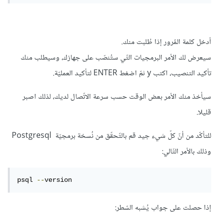
أدخل كلمة المُرور إذا طُلبت منك.
سيعرض لك الأمر البرمجيات التّي ستُنصّب على جهازك، وسيطلب منك
تأكيد التنصيب، اكتب y ثمّ اضغط ENTER لتأكيد العمليّة.
سيأخذ منك الأمر بعض الوقت حسب سرعة الاتّصال لديك، لذلك اصبر
قليلا.
للتأكّد من أنّ كلّ شيء جيد قم بالتّحقّق من نُسخة برمجيّة Postgresql
وذلك بالأمر التّالي:
psql 
--
version
إذا حصلت على جواب يُشبه السّطر: