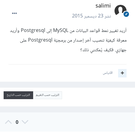
salimi
نشر
23 ديسمبر 2015
أريد تغيير نمط قواعد البيانات من MySQL إلى Postgresql وأريد
معرفة كيفيّة تنصيب آخر إصدار من برمجيّة Postgresql على
جهازي. فكيف يُمكنني ذلك؟
اقتباس
الترتيب حسب التقييم
الترتيب حسب التاريخ
0