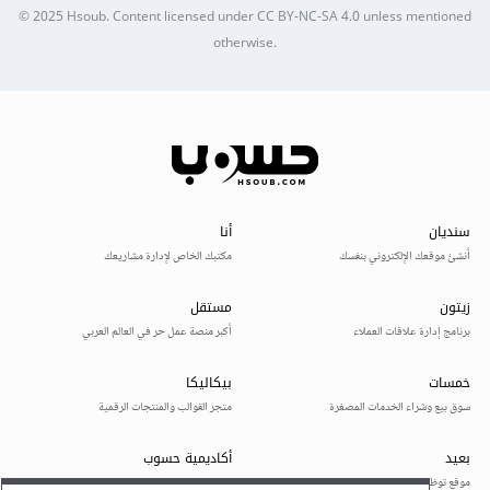
© 2025
Hsoub
.
Content licensed under
CC BY-NC-SA 4.0
unless mentioned
otherwise.