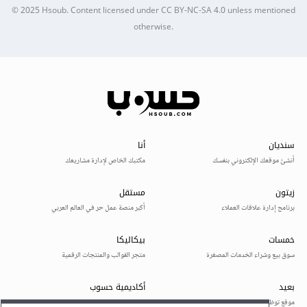
© 2025
Hsoub
.
Content licensed under
CC BY-NC-SA 4.0
unless mentioned
otherwise.