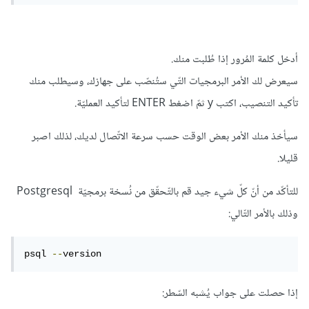
أدخل كلمة المُرور إذا طُلبت منك.
سيعرض لك الأمر البرمجيات التّي ستُنصّب على جهازك، وسيطلب منك
تأكيد التنصيب، اكتب y ثمّ اضغط ENTER لتأكيد العمليّة.
سيأخذ منك الأمر بعض الوقت حسب سرعة الاتّصال لديك، لذلك اصبر
قليلا.
للتأكّد من أنّ كلّ شيء جيد قم بالتّحقّق من نُسخة برمجيّة Postgresql
وذلك بالأمر التّالي:
psql 
--
version
إذا حصلت على جواب يُشبه السّطر: