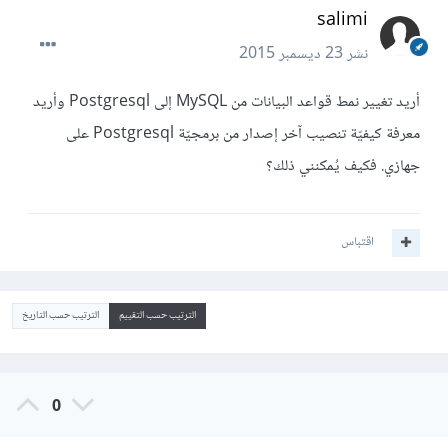
salimi
نشر
23 ديسمبر 2015
أريد تغيير نمط قواعد البيانات من MySQL إلى Postgresql وأريد
معرفة كيفيّة تنصيب آخر إصدار من برمجيّة Postgresql على
جهازي. فكيف يُمكنني ذلك؟
اقتباس
الترتيب حسب التقييم
الترتيب حسب التاريخ
0