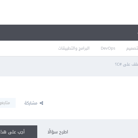
تصميم
DevOps
البرامج والتطبيقات
ف على #C؟
متابعو
مشاركة
اطرح سؤالًا
أجب على هذا 