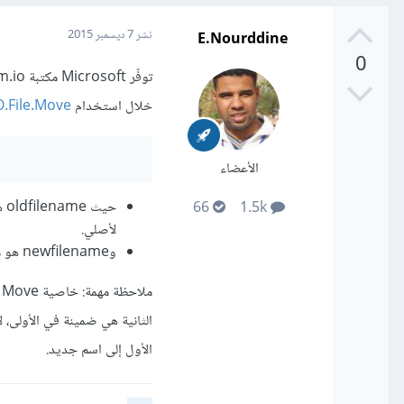
E.Nourddine
نشر
7 ديسمبر 2015
0
خلال استخدام
O.File.Move
الأعضاء
حي
66
1.5k
لأصلي.
وnewfilename هو مسار الملف الجديد، مع تغيير الاسم.
م
الثانية هي ضمينة في الأولى، ل
الأول إلى اسم جديد.