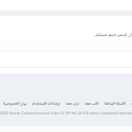
آن
لتنشر باسم حسابك.
الأسئلة الشائعة
اكتب معنا
درّب معنا
إرشادات الاستخدام
بيان الخصوصية
 2025
Hsoub
.
Content licensed under
CC BY-NC-SA 4.0
unless mentioned otherwi