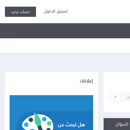
تسجيل الدخول
حساب جديد
إعلانات
ن
0
السؤال