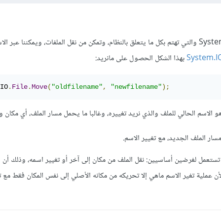
توفّر Microsoft مكتبة System.io والتي تهتم بكل ما يتعلق بالنظام، وتمكن من نقل الملفات، ويمكننا عبر
System.I
بهذا الشكل الحصول على مانريد:
IO
.
File
.
Move
(
"oldfilename"
,
"newfilename"
);
ث oldfilename هو الاسم الحالي للملف والذي نريد تغييره، وغالبا ما يحمل مسار الملف، أي مكا
لاحظة مهمة: خاصية Move تستعمل لغرضين أساسيين: نقل الملف من مكان إلى آخر أو تغيير اسمه، وذلك أ
أن عملية تغير الاسم ماهي إلا تحريكه من مكانه الأصلي إلى نفس المكان فقط مع ت