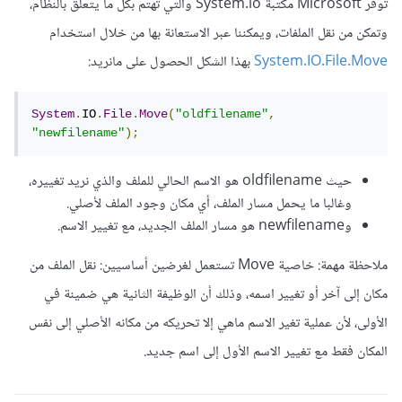
توفّر Microsoft مكتبة System.io والتي تهتم بكل ما يتعلق بالنظام،
وتمكن من نقل الملفات، ويمكننا عبر الاستعانة بها من خلال استخدام
System.IO.File.Move
بهذا الشكل الحصول على مانريد:
System
.
IO
.
File
.
Move
(
"oldfilename"
,
"newfilename"
);
حيث oldfilename هو الاسم الحالي للملف والذي نريد تغييره،
وغالبا ما يحمل مسار الملف، أي مكان وجود الملف لأصلي.
وnewfilename هو مسار الملف الجديد، مع تغيير الاسم.
ملاحظة مهمة: خاصية Move تستعمل لغرضين أساسيين: نقل الملف من
مكان إلى آخر أو تغيير اسمه، وذلك أن الوظيفة الثانية هي ضمينة في
الأولى، لأن عملية تغير الاسم ماهي إلا تحريكه من مكانه الأصلي إلى نفس
المكان فقط مع تغيير الاسم الأول إلى اسم جديد.