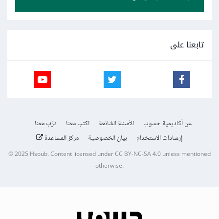
تابعنا على
عن أكاديمية حسوب
الأسئلة الشائعة
اكتب معنا
درّب معنا
إرشادات الاستخدام
بيان الخصوصية
مركز المساعدة
© 2025
Hsoub
.
Content licensed under
CC BY-NC-SA 4.0
unless mentioned
otherwise.