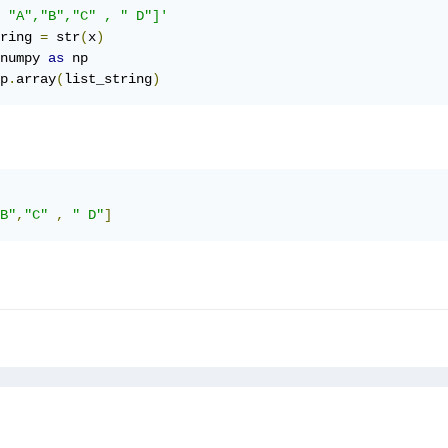
 "A","B","C" , " D"]'
ring 
=
 str
(
x
)
numpy 
as
p
.
array
(
list_string
)
B"
,
"C"
,
" D"
]