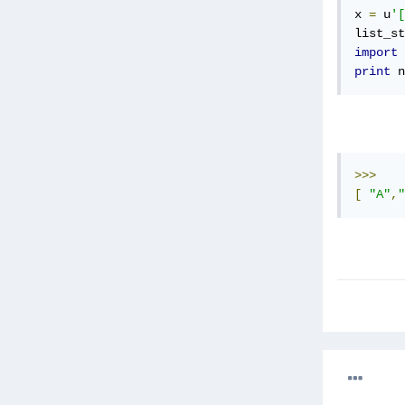
x 
=
 u
'[
list_st
import
 
print
 n
>>>
[
"A"
,
"