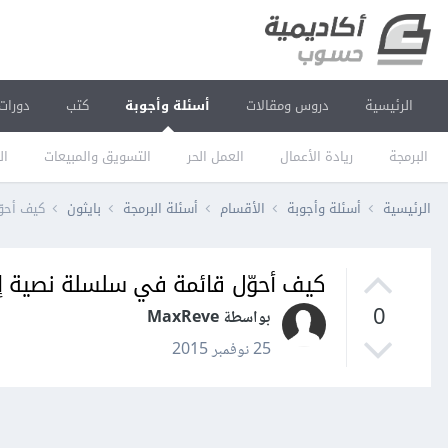
الرئيسية
دروس ومقالات
أسئلة وأجوبة
كتب
دورات
البرمجة
ريادة الأعمال
العمل الحر
التسويق والمبيعات
ال
الرئيسية
أسئلة وأجوبة
الأقسام
أسئلة البرمجة
بايثون
كيف أحو
كيف أحوّل قائمة في سلسلة نصية إ
0
بواسطة MaxReve
25 نوفمبر 2015