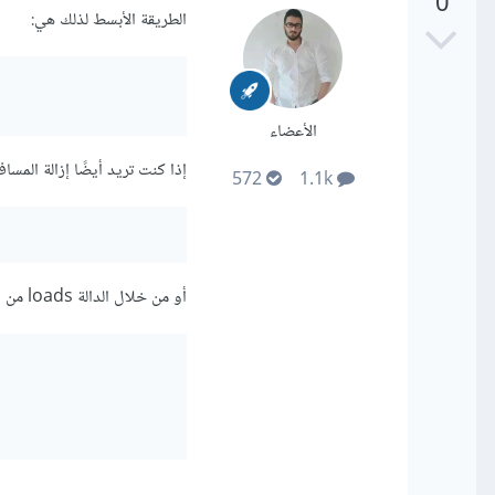
0
الطريقة الأبسط لذلك هي:
الأعضاء
إذا كنت تريد أيضًا إزالة المساف
572
1.1k
أو من خلال الدالة loads من json: