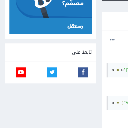
تابعنا على
x 
=
 u
'[
x 
=
[
"A