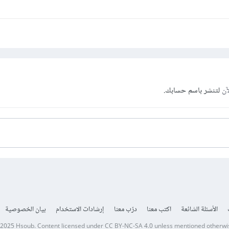
آن
لتنشر باسم حسابك.
الأسئلة الشائعة
اكتب معنا
درّب معنا
إرشادات الاستخدام
بيان الخصوصية
 2025
Hsoub
.
Content licensed under
CC BY-NC-SA 4.0
unless mentioned otherwi