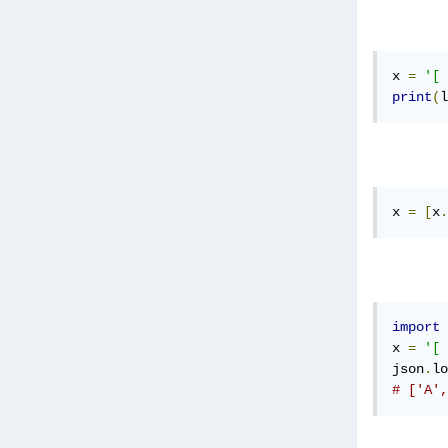
x 
=
'[ 
print
(
l
x 
=
[
x
.
import
 
x 
=
'[ 
json
.
lo
# ['A',