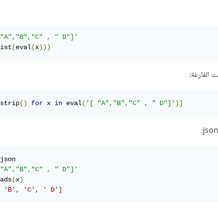
"A","B","C" , " D"]'
ist
(
eval
(
x
)))
ت الفارغة:
strip
()
for
 x 
in
 eval
(
'[ "A","B","C" , " D"]'
)]
json

"A","B","C" , " D"]'
ads
(
x
)
 'B', 'C', ' D']