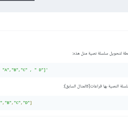
سيطة لتحويل سلسلة نصية مثل هذه:
 "A","B","C" , " D"]'
سلة النصية بها فراغات(كالمثال السابق):
"
,
"B"
,
"C"
,
"D"
]