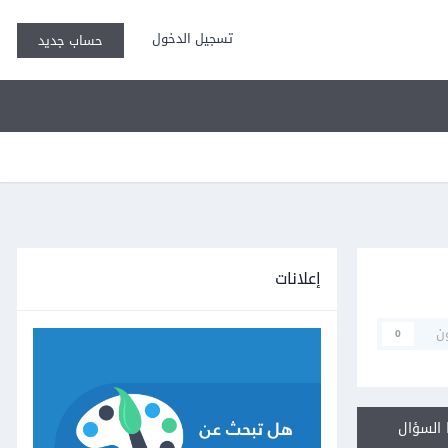
تسجيل الدخول
حساب جديد
إعلانات
ن
0
السؤال