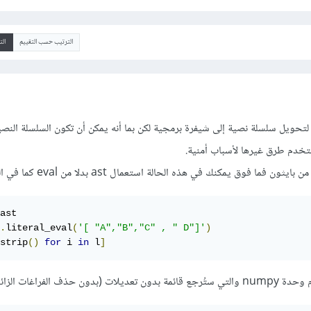
الترتيب حسب التقييم
ال
ي العادة يتم استخدام eval لتحويل سلسلة نصية إلى شيفرة برمجية لكن بما أنه يمكن أن تكون السلسلة الن
دم طرق غيرها لأسباب أمنية.
ast

.
literal_eval
(
'[ "A","B","C" , " D"]'
)
strip
()
for
 i 
in
 l
]
ف الفراغات الزائدة):