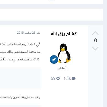
هشام رزق الله
نشر
25 نوفمبر 2015
0
ف
مدخلات المستخدم لذلك سنستخ
إذا كنت تستخدم الإصدار 2.6 من بايثون فما فوق يمكنك في هذه الحالة استعمال ast بدلا من eval كما في المثال التالي:
الأعضاء
59
1.4k
وهنالك طريقة أخرى باستخدام وحدة numpy والتي ستُرجع قائمة بدون تعديلات (بدون حذ