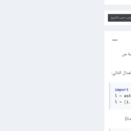
ترتيب حسب التاريخ
صية من
import
 
l 
=
 ast
l 
=
[
i
.