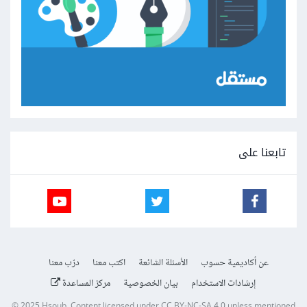
تابعنا على
عن أكاديمية حسوب
الأسئلة الشائعة
اكتب معنا
درّب معنا
إرشادات الاستخدام
بيان الخصوصية
مركز المساعدة
© 2025
Hsoub
.
Content licensed under
CC BY-NC-SA 4.0
unless mentioned