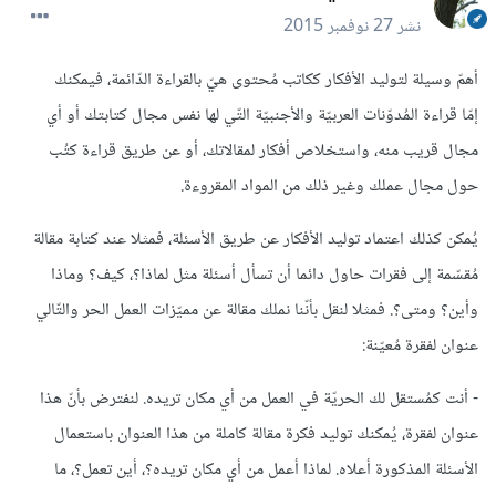
نشر
27 نوفمبر 2015
أهمّ وسيلة لتوليد الأفكار ككاتب مُحتوى هيّ بالقراءة الدّائمة، فيمكنك
إمّا
قراءة المُدوّنات العربيّة والأجنبيّة التّي لها نفس مجال كتابتك أو أي
مجال قريب منه، واستخلاص أفكار لمقالاتك، أو عن طريق قراءة كتُب
حول مجال عملك وغير ذلك من المواد المقروءة.
يُمكن كذلك اعتماد توليد الأفكار عن طريق الأسئلة، فمثلا عند كتابة مقالة
مُقسّمة إلى فقرات حاول دائما أن تسأل أسئلة مثل لماذا؟، كيف؟ وماذا
وأين؟ ومتى؟. فمثلا لنقل بأنّنا نملك مقالة عن مميّزات العمل الحر والتّالي
عنوان لفقرة مُعيّنة:
- أنت كمُستقل لك الحريّة في العمل من أي مكان تريده. لنفترض بأنّ هذا
عنوان لفقرة، يُمكنك توليد فكرة مقالة كاملة من هذا العنوان باستعمال
الأسئلة المذكورة أعلاه. لماذا أعمل من أي مكان تريده؟، أين تعمل؟، ما