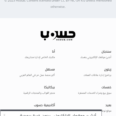
© 2025
Hsoub
.
Content licensed under
CC BY-NC-SA 4.0
unless mentioned
otherwise.