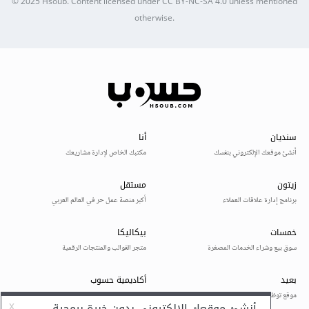
© 2025
Hsoub
.
Content licensed under
CC BY-NC-SA 4.0
unless mentioned
otherwise.