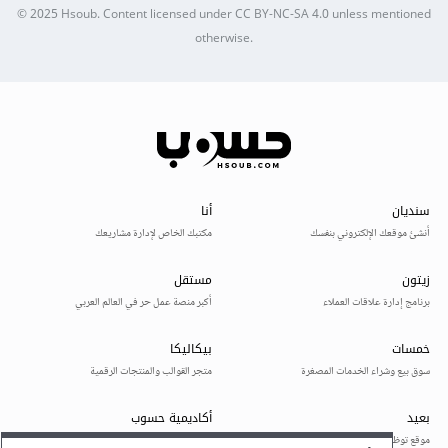
© 2025
Hsoub
.
Content licensed under
CC BY-NC-SA 4.0
unless mentioned
otherwise.