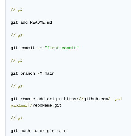
ثم
//
git add README
.
md

ثم
//
git commit 
-
m 
"first commit"
ثم
//
git branch 
-
M main

ثم
//
اسم
/
com
.
github
://
git remote add origin https
git

.
repoName
المستخدم/
ثم
//
git push 
-
u origin main