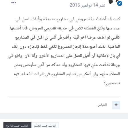
نشر
14 نوفمبر 2015
كنت قد أضفتُ عدّة عروض في مشاريع متعددّة وقُبلتُ للعمل في
عدد منها ولكنّ المُشكلة تكمن في طريقة تقديمي للعروض، فأنا أضيفها
كأنّني لم أضف عرضا آخر قبله وأفترضُ أنّني لن أقبل في المشاريع
الماضيّة، لذلك أضع مدّة إنجاز للمشروع تكفي فقط لإنجازه دون إلقاء
أي بال لإمكانيّة أن أُقبل للعمل على المشاريع الأخرى وأنا الآن واقع في
ورطة تدفّقت عليّ فيها المشاريع وأنا متأكد من أنّني سأبخس بعض
العملاء حقّهم ولن أتمكن من تسليم المشاريع في الوقت المُحدّد. فبمَ
تنصحون؟
اقتباس
الترتيب حسب التقييم
الترتيب حسب التاريخ