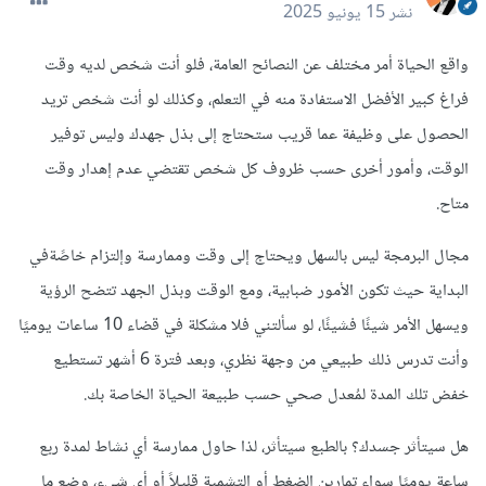
نشر
15 يونيو 2025
واقع الحياة أمر مختلف عن النصائح العامة، فلو أنت شخص لديه وقت
فراغ كبير الأفضل الاستفادة منه في التعلم، وكذلك لو أنت شخص تريد
الحصول على وظيفة عما قريب ستحتاج إلى بذل جهدك وليس توفير
الوقت، وأمور أخرى حسب ظروف كل شخص تقتضي عدم إهدار وقت
متاح.
مجال البرمجة ليس بالسهل ويحتاج إلى وقت وممارسة وإلتزام خاصًةفي
البداية حيث تكون الأمور ضبابية، ومع الوقت وبذل الجهد تتضح الرؤية
ويسهل الأمر شيئًا فشيئًا، لو سألتني فلا مشكلة في قضاء 10 ساعات يوميًا
وأنت تدرس ذلك طبيعي من وجهة نظري، وبعد فترة 6 أشهر تستطيع
خفض تلك المدة لمُعدل صحي حسب طبيعة الحياة الخاصة بك.
هل سيتأثر جسدك؟ بالطبع سيتأثر، لذا حاول ممارسة أي نشاط لمدة ربع
ساعة يوميًا سواء تمارين الضغط أو التشمية قليلاً أو أي شيء، وضع ما