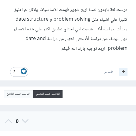
درست لغة بايثون لمدة اربع شهور فهمت الاساسيات ولاكن لم اطبق
كثيرا علي اشياء مثل problem solving و date structure
وبدأت بدراسة Al شعرت اني احتاج تطبيق اكثر علي هذه الاشياء
فهل اتوقف عن دراسة AI حتي انتهي من دراسة date and
problem اريد توجيه بارك الله فيكم
اقتباس
3
الترتيب حسب التقييم
الترتيب حسب التاريخ
0