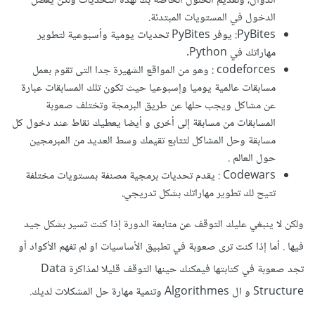
الدوال، وتقديم الحلول الخاصة بك لهذه التحديات ولكن يفضل
الدخول في المستويات المبتدئة.
PyBites: يوفر PyBites تحديات يومية وأسبوعية لتطوير
مهاراتك في Python.
codeforces : وهو من المواقع الشهيرة جدا التى تقوم بعمل
مسابقات عالمية يوميا وإسبوعيا حيث تكون تلك المسابقات عبارة
عن مشاكل ويجب حلها عن طريق البرمجة وتختلف صعوبة
المسابقات من مسابقة إلى أخرى و أيضا يعطيك نقاط عند دخول كل
مسابقة وحل المشاكل لتتابع تقيمك وسط العديد من المبرمجين
حول العالم .
Codewars : يقدم تحديات برمجية مصنفة بمستويات مختلفة
تتيح لك تطوير مهاراتك بشكل تدريجي.
ولكن لا ينبغي عليك التوقف عن متابعة الدورة إذا كنت تسير بشكل جيد
فيها . أما إذا كنت ترى صعوبة في تطبيق الأساسيات او لم تفهم الأكواد أو
تجد صعوبة في كتابتها فيمكنك حينها التوقف قليلا لمذاكرة Data
Structure و ال Algorithmes وتنمية مهارة حل المشكلات لديك.