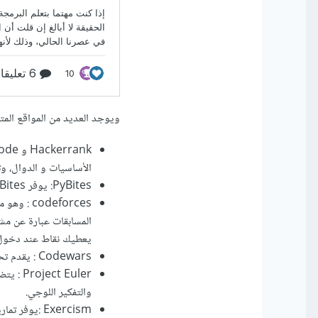
ويوجد العديد من المواقع الم
الأساسيات و الدوال، و
PyBites: يوفر PyBites تحديات يومية وأسبوعية لتطوير مهاراتك في Python.
odeforces
المسابقات عبارة عن م
يعطيك نقاط عند دخول ك
Codewars
:
يقدم تح
Project Euler
:
يتضم
والتفكير اللوجي.
Exercism
:
يوفر تمار