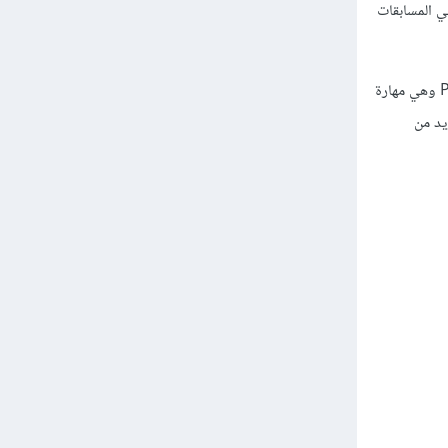
ي المسابقات
وجيد أنك تبحث عن مواقع لعمل المسابقات في البرمجة فهذا هو ما يسمى بحل المشكلات Problem solving وهي مهارة
يد من