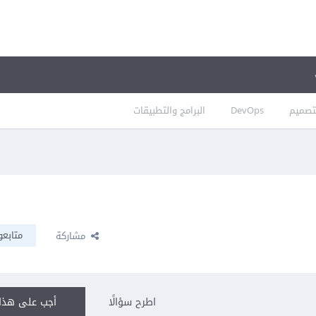
تصميم
DevOps
البرامج والتطبيقات
متابعو
مشاركة
اطرح سؤالًا
أجب على هذا 