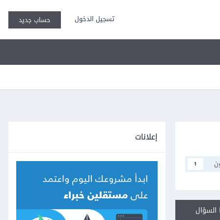
تسجيل الدخول
حساب جديد
إعلانات
ن
1
السؤال