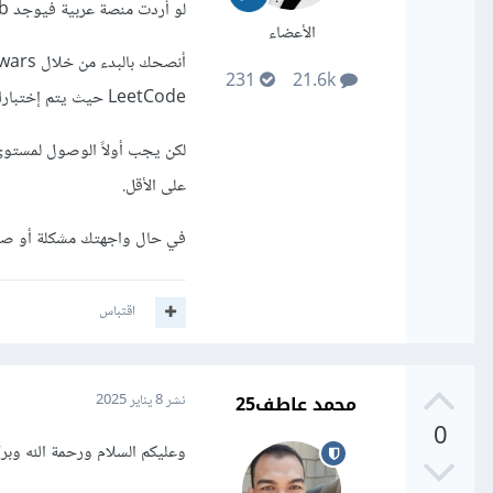
لو أردت منصة عربية فيوجد coderhub فقط.
الأعضاء
231
21.6k
LeetCode حيث يتم إختبارك من الأسئلة المتواجدة عليه غالبًا.
لكن يجب أولاً الوصول لمستوى 
على الأقل.
في حال واجهتك مشكلة أو صع
اقتباس
محمد عاطف25
نشر
8 يناير 2025
0
وعليكم السلام ورحمة الله وبرك