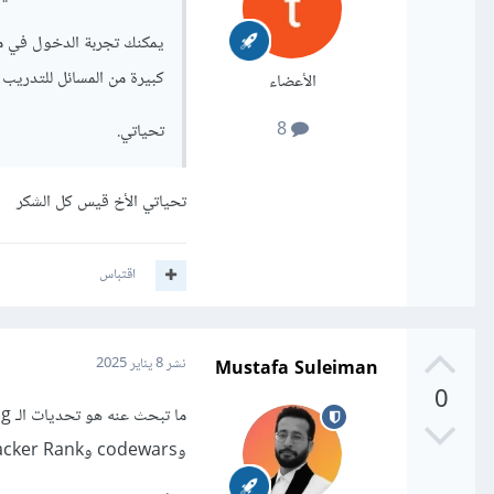
كبيرة من المسائل للتدريب 
الأعضاء
8
تحياتي.
تحياتي الأخ قيس كل الشكر
اقتباس
Mustafa Suleiman
نشر
8 يناير 2025
0
وcodewars وHacker Rank وأيضًا يوقع موقع CodeChef بالإضافة إلى CodinGame.