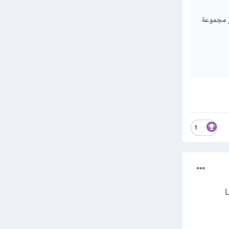
و Atcoder و غيره، فهي توفر مجموعة
1
ا LeetCode