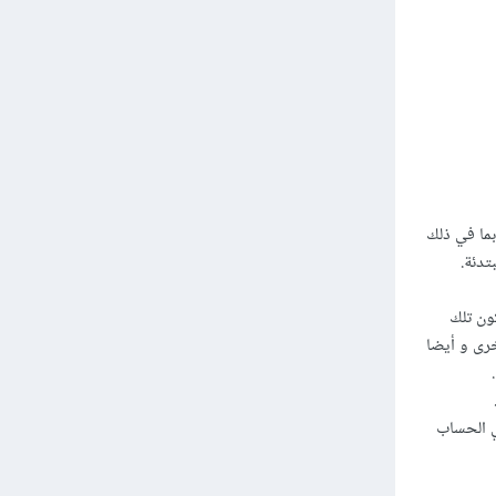
فة بما في ذلك
تدئة.
كون تلك
رى و أيضا
ي الحساب