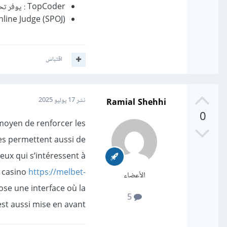
TopCoder
:
يوفر تح
line Judge (SPOJ)
اقتباس
Ramial Shehhi
نشر
17 يوليو 2025
0
moyen de renforcer les
es permettent aussi de
eux qui s’intéressent à
e casino
https://melbet-
الأعضاء
ose une interface où la
5
est aussi mise en avant.