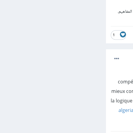
مفاهيم.
1
compét
mieux com
la logique
algeri