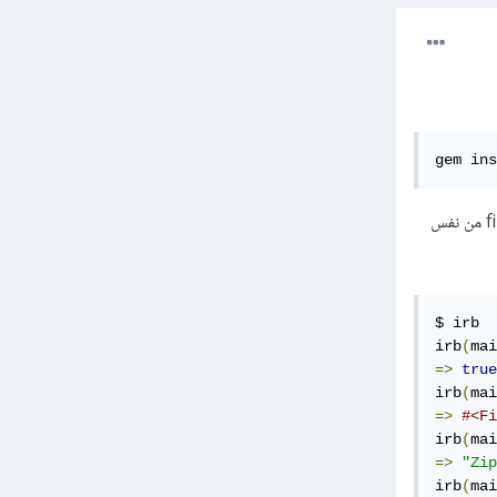
gem ins
ومن ثم نستدعي الوحدة ونستخدمها في الحصول على معلومات حول نوع الملف الذي قمنا بتمريره إلى تابع file من نفس
$ irb

irb
(
mai
=>
true
irb
(
mai
=>
#<Fi
irb
(
mai
=>
"Zip
irb
(
mai