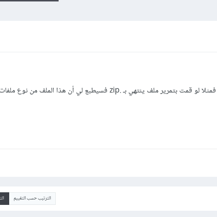
هي بـ .zip فسيطبع لي أن هذا الملف من نوع ملفات مضغوطة؟
الترتيب حسب التقييم
ال