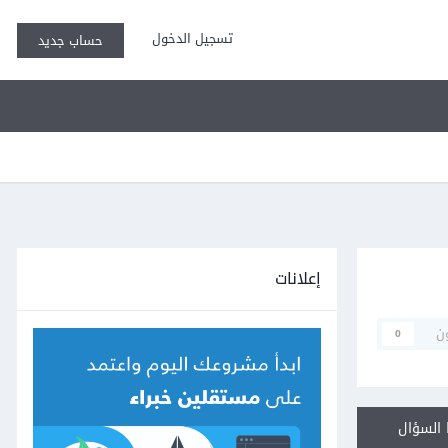
تسجيل الدخول
حساب جديد
إعلانات
ن
0
السؤال