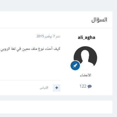
السؤال
ali_agha
نشر
7 نوفمبر 2015
كيف أحدّد نوع ملف معين في لغة الروبي فمثلا لو قمت بتمرير ملف ينت
الأعضاء
122
اقتباس