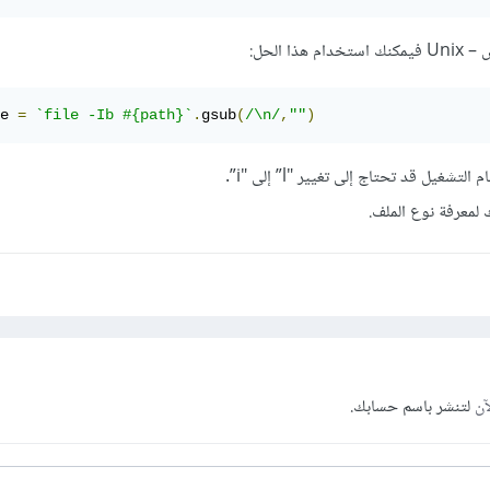
ا الحل:
e 
=
`file -Ib #{path}`
.
gsub
(
/\n/
,
""
)
شغيل قد تحتاج إلى تغيير "l” إلى "i”.
 لمعرفة نوع الملف.
آن
لتنشر باسم حسابك.