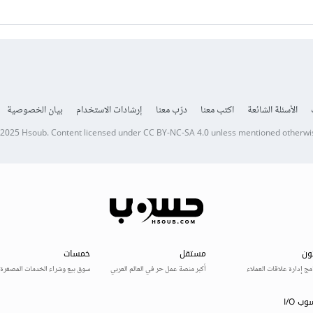
الأسئلة الشائعة
اكتب معنا
درّب معنا
إرشادات الاستخدام
بيان الخصوصية
 2025
Hsoub
.
Content licensed under
CC BY-NC-SA 4.0
unless mentioned otherwi