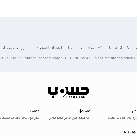
الأسئلة الشائعة
اكتب معنا
درّب معنا
إرشادات الاستخدام
بيان الخصوصية
 2025
Hsoub
.
Content licensed under
CC BY-NC-SA 4.0
unless mentioned otherwi