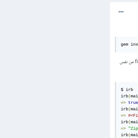
gem ins
ومن ثم نستدعي الوحدة ونستخدمها في الحصول على معلومات حول نوع الملف الذي قمنا بتمريره إلى تابع file من نفس
$ irb

irb
(
mai
=>
true
irb
(
mai
=>
#<Fi
irb
(
mai
=>
"Zip
irb
(
mai