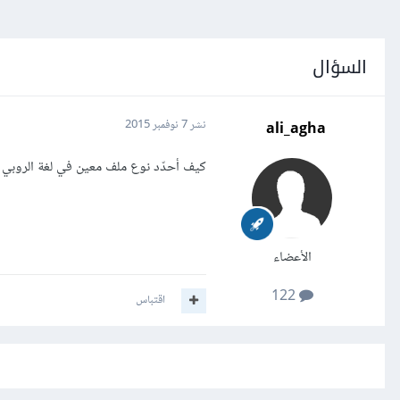
السؤال
ali_agha
نشر
7 نوفمبر 2015
كيف أحدّد نوع ملف معين في لغة الروبي فمثلا لو قمت بتمرير ملف ينت
الأعضاء
122
اقتباس