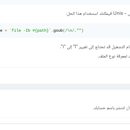
ا الحل:
e 
=
`file -Ib #{path}`
.
gsub
(
/\n/
,
""
)
شغيل قد تحتاج إلى تغيير "l” إلى "i”.
 لمعرفة نوع الملف.
آن
لتنشر باسم حسابك.