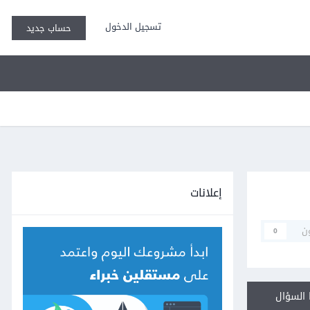
تسجيل الدخول
حساب جديد
إعلانات
ن
0
السؤال