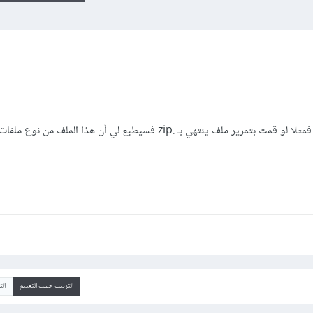
هي بـ .zip فسيطبع لي أن هذا الملف من نوع ملفات مضغوطة؟
الترتيب حسب التقييم
ال