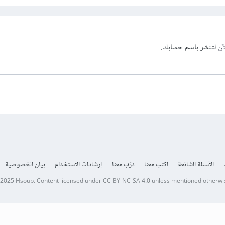
آن
لتنشر باسم حسابك.
الأسئلة الشائعة
اكتب معنا
درّب معنا
إرشادات الاستخدام
بيان الخصوصية
 2025
Hsoub
.
Content licensed under
CC BY-NC-SA 4.0
unless mentioned otherwi