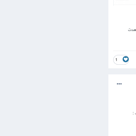
اهدت
1
د
: