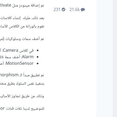
ثم إضافة ميثودز مثل activate و deactivate و alert التي تمثل تفعيل وإلغاء تفعيل الجهاز وإرسال تنبيهات.
231
21.6k
نقوم بالوراثة من الكلاس الأساسي rityDevice
ثم أضف سمات وسلوكيات (ميثود
في كلاس Camera: أضف سمة resolution تمثل دقة الفيديو.
Alarm: أضف سمة loudness تمثل شدة الصوت.
MotionSensor: أضف سمة sensitivity تمثل حساسية الاستشعار.
ثم تطبيق مبدأ الـ Polymorphism أي تعدد الأشكال وهو مفهوم أساسي في البرمجة الموجهة للكائنات (
بتنفيذ نفس السلوك بطرق مختلفة
وذلك عن طريق تجاوز الأساليب Method Overriding في الفئات (الكلاسات) المشتقة ed Classes
للتوضيح لدينا ثلاث فئات: Camera، Alarm، MotionSensor. كل فئة تمثل نوعًا مختلفًا من الجهاز.