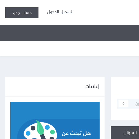
تسجيل الدخول
حساب جديد
إعلانات
ن
0
السؤال