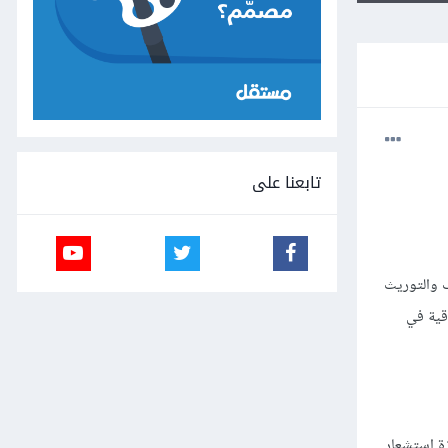
تابعنا على
 والتوريث
قية في
زة استشعار