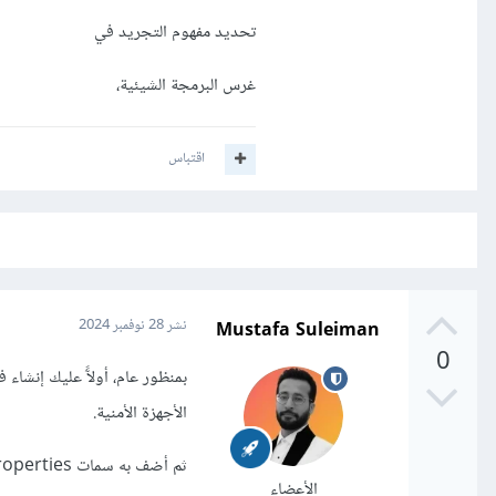
تحديد مفهوم التجريد في
غرس البرمجة الشيئية،
اقتباس
Mustafa Suleiman
نشر
28 نوفمبر 2024
0
الأجهزة الأمنية.
ثم أضف به سمات properties مثل state و location و sensitivity التي تمثل حالة الجهاز وموقعه وحساسيته.
الأعضاء