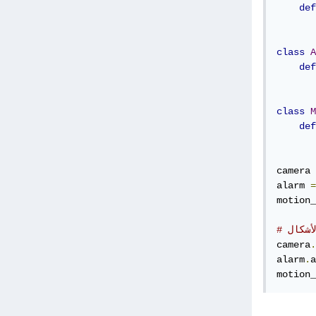
def
class
A
def
class
M
def
camera 
alarm 
=
motion_
أشكال
camera
.
alarm
.
a
motion_