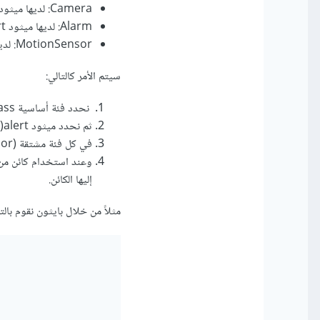
Camera: لديها ميثود alert() التي ترسل تنبيهًا يحتوي على صورة من الكاميرا.
Alarm: لديها ميثود alert() التي ترسل تنبيهًا يحتوي على صوت عالٍ.
MotionSensor: لديها ميثود alert() التي ترسل تنبيهًا يحتوي على إشعار بحركة.
سيتم الأمر كالتالي:
نحدد فئة أساسية Base Class وهي SecurityDevice.
ثم نحدد ميثود alert() في الفئة الأساسية.
في كل فئة مشتقة (Camera، Alarm، MotionSensor)، نقوم بتجاوز طريقة alert() لتنفيذ سلوك مختلف.
إليها الكائن.
مثلاً من خلال بايثون نقوم بالتا