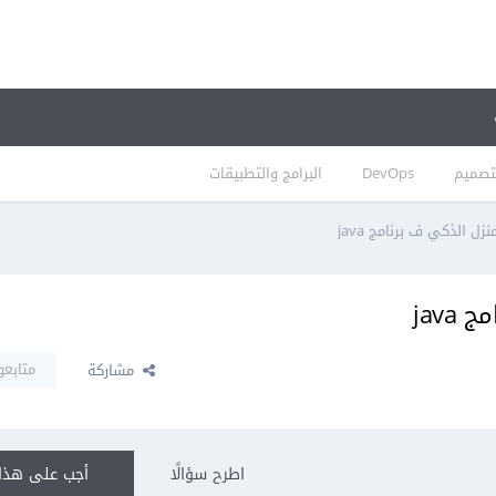
تصميم
DevOps
البرامج والتطبيقات
زل الذكي ف برنامج java
java
متابعو
مشاركة
اطرح سؤالًا
أجب على هذا 