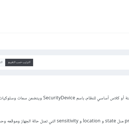
الترتيب حسب التقييم
ال
بمنظور عام، أولآً عليك إنشاء فئة أو كلاس أساسي للنظام، باسم urityDevice