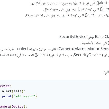
وعند استخدام كائن من نوع SecurityDevice، سيتم تنفيذ طريقة alert() الم
لي:
evice
:
 alert
(
self
):
)
"تنبيه عام"
(
print
amera
(
Device
):