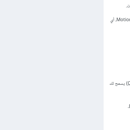
بعد ذلك، عليك إنشاء كلاسات فرعية منه لكل نوع من الأجهزة الأمنية، مثل Camera و Alarm و MotionSensor، أي
) يسمح لك