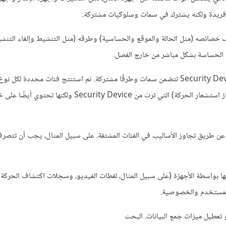
 فريدة ولكنه يشترك في سمات وسلوكيات مشتركة.
ف خصائصه (مثل الحالة والموقع والحساسية) وطرقه (مثل التنشيط وإلغاء التنشيط
ت الحساسة بشكل مباشر من خارج الفصل.
2. الوراثة: قم بإنشاء فئة أساسية من Security Device تتضمن سمات وطرقًا مشتركة. ثم استنتج فئات محددة 
(على سبيل المثال، الكاميرا، والإنذار، وجهاز استشعار الحركة) التي ترث من Security Device ولك
ال عن طريق تجاوز الأساليب في الفئات المشتقة. على سبيل المثال، يجب أن تتصر
عها بواسطة الأجهزة (على سبيل المثال، لقطات الفيديو، وسجلات اكتشاف الحركة) 
 المستخدم والخصوصية.
 تعطيل ميزات جمع البيانات. البحث