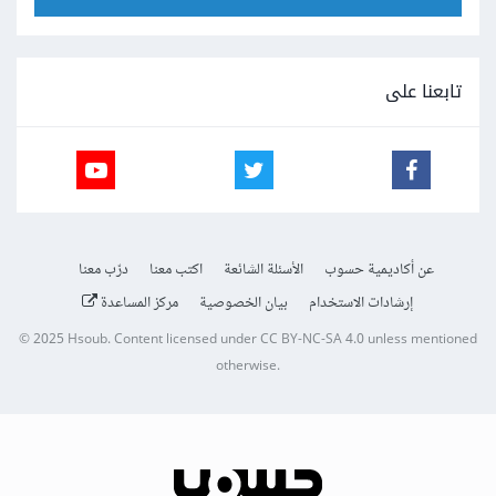
تابعنا على
عن أكاديمية حسوب
الأسئلة الشائعة
اكتب معنا
درّب معنا
إرشادات الاستخدام
بيان الخصوصية
مركز المساعدة
© 2025
Hsoub
.
Content licensed under
CC BY-NC-SA 4.0
unless mentioned
otherwise.