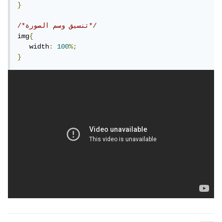
}
/*تنسيق وسم الصورة*/
img
{
   width
:
100
%;
}