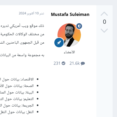
Mustafa Suleiman
نشر
10 أكتوبر 2024
0
ذلك موقع ويب أمريكي تديره ا
من مختلف الوكالات الحكومية ا
من قبل الجمهور، الباحثين، الش
الأعضاء
به مجموعة واسعة من البيانات:
231
21.6k
الاقتصاد: بيانات حول ال
الصحة: بيانات حول الأم
البيئة: بيانات حول المنا
التعليم: بيانات حول التعل
الجريمة: بيانات حول ال
النقل: بيانات حول النقل