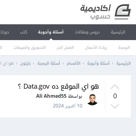
الرئيسية
دروس ومقالات
أسئلة وأجوبة
كتب
دورات
البرمجة
ريادة الأعمال
العمل الحر
التسويق والمبيعات
ال
الرئيسية
أسئلة وأجوبة
الأقسام
أسئلة البرمجة
بايثون
هو اي الموقع
هو اي الموقع ده Data.gov ؟
0
بواسطة Ali Ahmed55
10 أكتوبر 2024