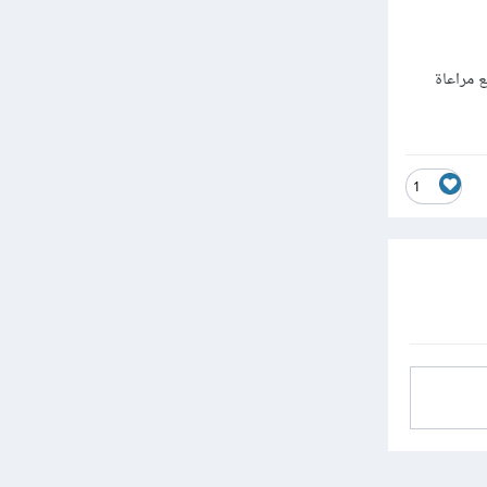
 مراعاة
1