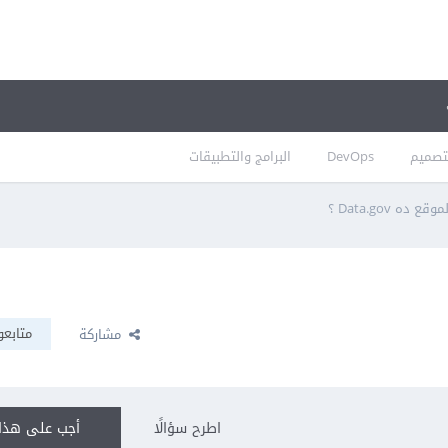
تصميم
DevOps
البرامج والتطبيقات
 ده Data.gov ؟
متابعو
مشاركة
اطرح سؤالًا
أجب على هذا 