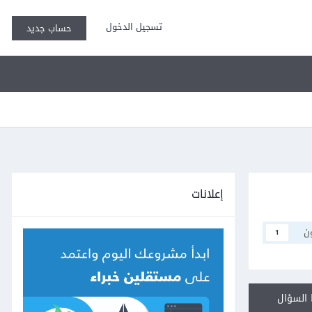
تسجيل الدخول
حساب جديد
إعلانات
ن
1
السؤال