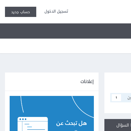
تسجيل الدخول
حساب جديد
إعلانات
ن
1
السؤال