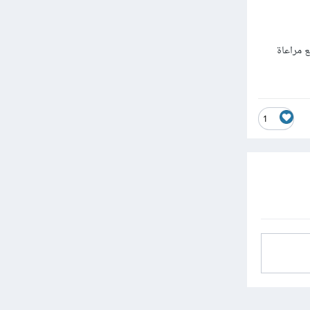
 مراعاة
1