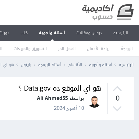
الرئيسية
دروس ومقالات
أسئلة وأجوبة
كتب
دورات
البرمجة
ريادة الأعمال
العمل الحر
التسويق والمبيعات
ال
الرئيسية
أسئلة وأجوبة
الأقسام
أسئلة البرمجة
بايثون
هو اي الموقع
هو اي الموقع ده Data.gov ؟
0
بواسطة Ali Ahmed55
10 أكتوبر 2024