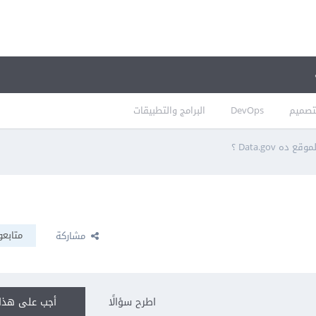
تصميم
DevOps
البرامج والتطبيقات
 ده Data.gov ؟
متابعو
مشاركة
اطرح سؤالًا
أجب على هذا 