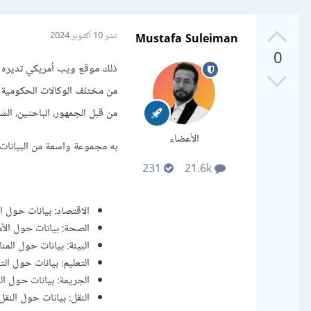
Mustafa Suleiman
نشر
10 أكتوبر 2024
0
ذلك موقع ويب أمريكي تديره ا
من مختلف الوكالات الحكومية ا
من قبل الجمهور، الباحثين، الش
الأعضاء
به مجموعة واسعة من البيانات:
231
21.6k
الاقتصاد: بيانات حول ال
الصحة: بيانات حول الأم
البيئة: بيانات حول المنا
التعليم: بيانات حول التعل
الجريمة: بيانات حول ال
النقل: بيانات حول النقل