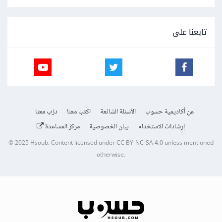
تابعنا على
عن أكاديمية حسوب
الأسئلة الشائعة
اكتب معنا
درّب معنا
إرشادات الاستخدام
بيان الخصوصية
مركز المساعدة
© 2025
Hsoub
.
Content licensed under
CC BY-NC-SA 4.0
unless mentioned
otherwise.