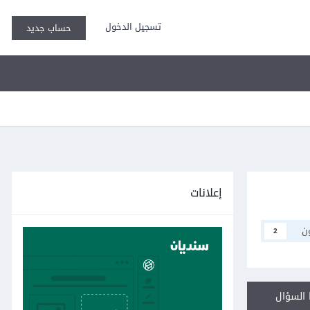
تسجيل الدخول
حساب جديد
إعلانات
ن
2
السؤال