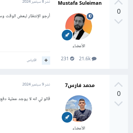
Mustafa Suleiman
نشر
8 سبتمبر 2024
0
أرجو الإنتظار لبعض الوقت وس
الأعضاء
231
21.6k
اقتباس
محمد فارس7
نشر
9 سبتمبر 2024
0
قالو لي انه لا يوجد عملية دفع
الأعضاء