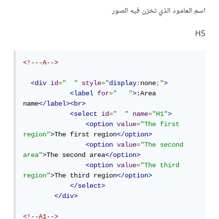
اسم العامود الذي تخزن فيه الصور
H5
<!---A-->
<div
id
=
"  "
style
=
"
display
:
none
;
"
>
<label
for
=
"   "
>
:Area 
name
</label><br>
<select
id
=
"  "
name
=
"H1"
>
<option
value
=
"The first 
region"
>
The first region
</option>
<option
value
=
"The second 
area"
>
The second area
</option>
<option
value
=
"The third 
region"
>
The third region
</option>
</select>
</div>
<!--A1-->