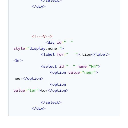
</select>
</div>
<!---V-->
<div
id
=
"  "
style
=
"
display
:
none
;
"
>
<label
for
=
"   "
>
:tion
</label>
<br>
<select
id
=
"  "
name
=
"H4"
>
<option
value
=
"neer"
>
neer
</option>
<option
value
=
"tor"
>
tor
</option>
</select>
</div>