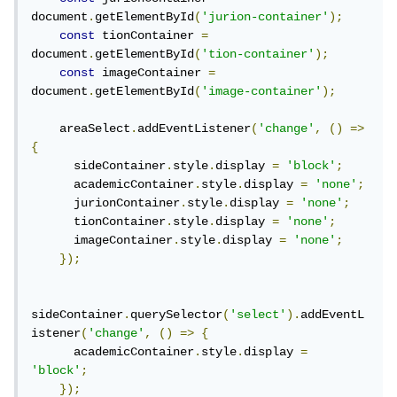
document
.
getElementById
(
'jurion-container'
);
const
 tionContainer 
=
document
.
getElementById
(
'tion-container'
);
const
 imageContainer 
=
document
.
getElementById
(
'image-container'
);
    areaSelect
.
addEventListener
(
'change'
,
()
=>
{
      sideContainer
.
style
.
display 
=
'block'
;
      academicContainer
.
style
.
display 
=
'none'
;
      jurionContainer
.
style
.
display 
=
'none'
;
      tionContainer
.
style
.
display 
=
'none'
;
      imageContainer
.
style
.
display 
=
'none'
;
});
sideContainer
.
querySelector
(
'select'
).
addEventL
istener
(
'change'
,
()
=>
{
      academicContainer
.
style
.
display 
=
'block'
;
});