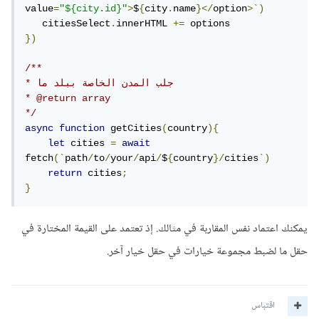
value
=
"${city.id}"
>
$
{
city
.
name
}</
option
>`)
   citiesSelect
.
innerHTML 
+=
})
/**

* جلب المدن الخاصة ببلد ما

* @return array

*/
async
function
 getCities
(
country
){
let
 cities 
=
await
fetch
(`
path
/
to
/
your
/
api
/
$
{
country
}/
cities
`)
return
 cities
;
}
يمكنك اعتماد نفس المقاربة في مثالك. إذ تعتمد على القيمة المختارة في
حقل ما لضبط مجموعة خيارات في حقل خيار آخر.
اقتباس