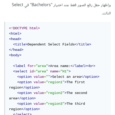
وإظهار حقل رفع الصور فقط عند اختيار "Bachelors" في Select
الثالث.
<!DOCTYPE html>
<html>
<head>
<title>
Dependent Select Fields
</title>
</head>
<body>
<label
for
=
"area"
>
Area name:
</label><br>
<select
id
=
"area"
name
=
"H1"
>
<option
value
=
""
>
Select an area
</option>
<option
value
=
"region1"
>
The first 
region
</option>
<option
value
=
"region2"
>
The second 
area
</option>
<option
value
=
"region3"
>
The third 
region
</option>
</select>