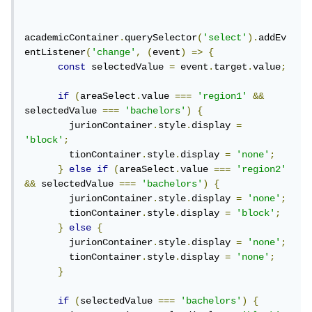
academicContainer
.
querySelector
(
'select'
).
addEv
entListener
(
'change'
,
(
event
)
=>
{
const
 selectedValue 
=
 event
.
target
.
value
;
if
(
areaSelect
.
value 
===
'region1'
&&
selectedValue 
===
'bachelors'
)
{
        jurionContainer
.
style
.
display 
=
'block'
;
        tionContainer
.
style
.
display 
=
'none'
;
}
else
if
(
areaSelect
.
value 
===
'region2'
&&
 selectedValue 
===
'bachelors'
)
{
        jurionContainer
.
style
.
display 
=
'none'
;
        tionContainer
.
style
.
display 
=
'block'
;
}
else
{
        jurionContainer
.
style
.
display 
=
'none'
;
        tionContainer
.
style
.
display 
=
'none'
;
}
if
(
selectedValue 
===
'bachelors'
)
{