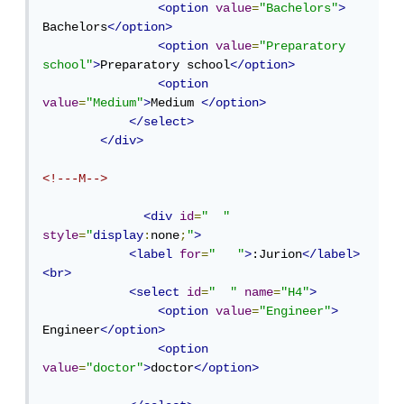
<option
value
=
"Bachelors"
>
Bachelors
</option>
<option
value
=
"Preparatory 
school"
>
Preparatory school
</option>
<option
value
=
"Medium"
>
Medium 
</option>
</select>
</div>
<!---M-->
<div
id
=
"  "
style
=
"
display
:
none
;
"
>
<label
for
=
"   "
>
:Jurion
</label>
<br>
<select
id
=
"  "
name
=
"H4"
>
<option
value
=
"Engineer"
>
Engineer
</option>
<option
value
=
"doctor"
>
doctor
</option>