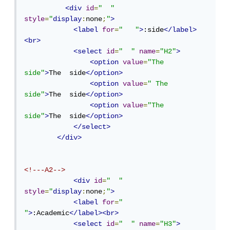
<div
id
=
"  "
style
=
"
display
:
none
;
"
>
<label
for
=
"   "
>
:side
</label>
<br>
<select
id
=
"  "
name
=
"H2"
>
<option
value
=
"The  
side"
>
The  side
</option>
<option
value
=
" The  
side"
>
The  side
</option>
<option
value
=
"The  
side"
>
The  side
</option>
</select>
</div>
<!---A2-->
<div
id
=
"  "
style
=
"
display
:
none
;
"
>
<label
for
=
"   
"
>
:Academic
</label><br>
<select
id
=
"  "
name
=
"H3"
>