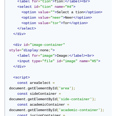
<label
for
=
"tion"
>
Tion:
</label><br>
<select
id
=
"tion"
name
=
"H4"
>
<option
value
=
""
>
Select a tion
</option>
<option
value
=
"neer"
>
Neer
</option>
<option
value
=
"tor"
>
Tor
</option>
</select>
</div>
<div
id
=
"image-container"
style
=
"
display
:
none
;
"
>
<label
for
=
"image"
>
Image:
</label><br>
<input
type
=
"file"
id
=
"image"
name
=
"H5"
>
</div>
<script>
const
 areaSelect 
=
document
.
getElementById
(
'area'
);
const
 sideContainer 
=
document
.
getElementById
(
'side-container'
);
const
 academicContainer 
=
document
.
getElementById
(
'academic-container'
);
const
 jurionContainer 
=