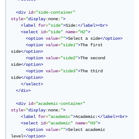
<div
id
=
"side-container"
style
=
"
display
:
none
;
"
>
<label
for
=
"side"
>
Side:
</label><br>
<select
id
=
"side"
name
=
"H2"
>
<option
value
=
""
>
Select a side
</option>
<option
value
=
"side1"
>
The first 
side
</option>
<option
value
=
"side2"
>
The second 
side
</option>
<option
value
=
"side3"
>
The third 
side
</option>
</select>
</div>
<div
id
=
"academic-container"
style
=
"
display
:
none
;
"
>
<label
for
=
"academic"
>
Academic:
</label><br>
<select
id
=
"academic"
name
=
"H3"
>
<option
value
=
""
>
Select academic 
level
</option>