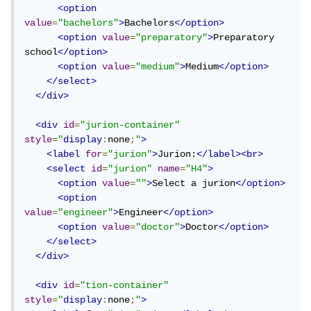
<option
value
=
"bachelors"
>
Bachelors
</option>
<option
value
=
"preparatory"
>
Preparatory 
school
</option>
<option
value
=
"medium"
>
Medium
</option>
</select>
</div>
<div
id
=
"jurion-container"
style
=
"
display
:
none
;
"
>
<label
for
=
"jurion"
>
Jurion:
</label><br>
<select
id
=
"jurion"
name
=
"H4"
>
<option
value
=
""
>
Select a jurion
</option>
<option
value
=
"engineer"
>
Engineer
</option>
<option
value
=
"doctor"
>
Doctor
</option>
</select>
</div>
<div
id
=
"tion-container"
style
=
"
display
:
none
;
"
>