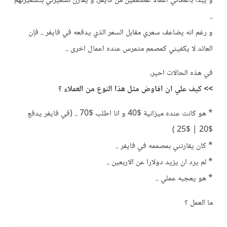
و يبدأ باعطائي اعمالا لمصممين من فايفر، و يقارن تسعيرتي بتسعيرتهم
..
و رغم انه يضاعف سعري مقابل السعر الذي يدفعه في فايفر .. فإن
العائد لا يكفيني كمصمم متمرس عنده اعمال اخرى ..
في هذه الحالات احير،
>> كيف علي ان افاوض مثل هذا النوع من العملاء ؟
* هو كانت عنده ميزانية $40 و انا اطلب $70 .. (في فايفر يدفع
$20 | $25 )
* كان يقارنني بمصممه في فايفر ..
* لم يرد ان يزيد دولارا عن الاربعين ..
* هو يعجبه عملي ..
ما العمل ؟