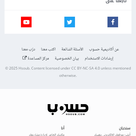
تابعنا على
عن أكاديمية حسوب
الأسئلة الشائعة
اكتب معنا
درّب معنا
إرشادات الاستخدام
بيان الخصوصية
مركز المساعدة
© 2025
Hsoub
.
Content licensed under
CC BY-NC-SA 4.0
unless mentioned
otherwise.