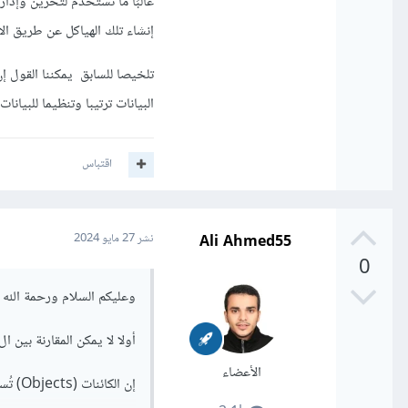
غالبًا ما تستخدم لتخزين وإدا
إنشاء تلك الهياكل عن طريق الأ
تلخيصا للسابق يمكننا القول إن
البيانات ترتيبا وتنظيما للبيان
اقتباس
Ali Ahmed55
نشر
27 مايو 2024
0
وعليكم السلام ورحمة الله و
أولا لا يمكن المقارنة بين ال objects و بين data structures فهما شيئان منفصلان ولنشرح كل من
الأعضاء