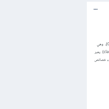
إن الكائنات (Objects) تُستخدم الكائنات في البرمجة الكائنية التوجه (Object-Oriented Programming)، وهي
منهجية برمجية تركز على تنظيم البرامج حول الكائنات التي تتفاعل مع بعضها البعض حيث يتم إنشاء صنف (class) يعبر
نشاء خصائص