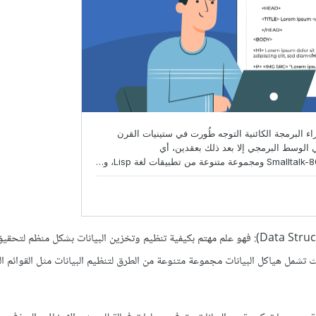
أما عن هياكل البيانات (Data Structures): فهو علم مهتم بكيفية تنظيم وتخزين البيانات بشكل منظم 
ث تشمل هياكل البيانات مجموعة متنوعة من الطرق لتنظيم البيانات مثل القوائم ال