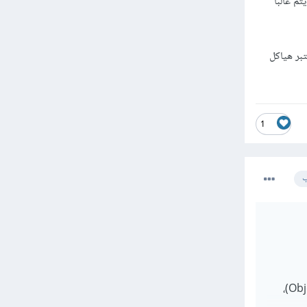
م غالبا
تبر هياكل
1
ب
إن الكائنات (Objects) تُستخدم الكائنات في البرمجة الكائنية التوجه (Object-Oriented Programming)،