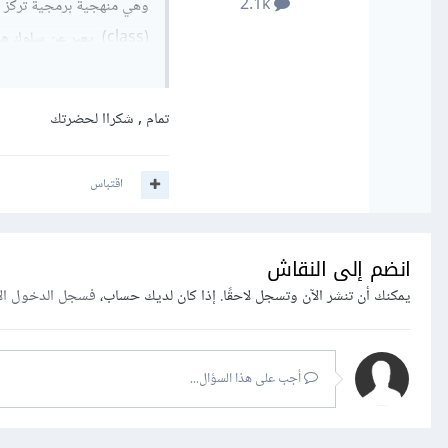
2.1k
وهي منهجية برمجية تركز ع
(class) يعبر عن سلو
طريق إنشاء خصائص وسمات ه
إنشاءه من الصنف .
تمام , شكراا لحضرتك
ويمكنك قراءة هذا الدرس لنف
اقتباس
انضم إلى النقاش
يمكنك أن تنشر الآن وتسجل لاحقًا. إذا كان لديك حساب،
فسجل الدخول ال
أجب على هذا السؤال...