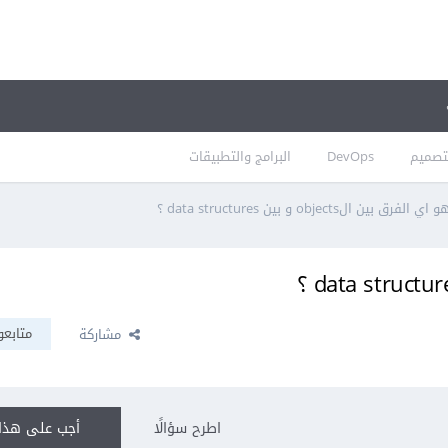
تصميم
DevOps
البرامج والتطبيقات
و اي الفرق بين الobjects و بين data structures ؟
متابعو
مشاركة
اطرح سؤالًا
أجب على هذا 