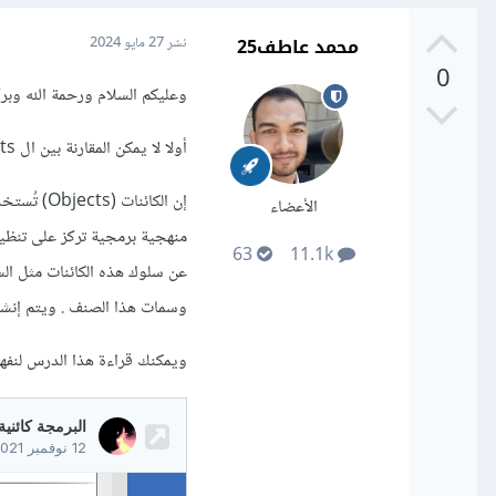
محمد عاطف25
نشر
27 مايو 2024
0
وعليكم السلام ورحمة الله وبركا
أولا لا يمكن المقارنة بين ال objects و بين data structures فهما شيئان منفصلان ولنشرح كل منهما
الأعضاء
63
11.1k
عن سلوك هذه الكائنات مثل الس
وسمات هذا الصنف . ويتم إنشاء
ويمكنك قراءة هذا الدرس لنفهم 