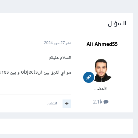
السؤال
Ali Ahmed55
نشر
27 مايو 2024
السلام عليكم
هو اي الفرق بين الobjects و بين data structures ؟
الأعضاء
2.1k
اقتباس