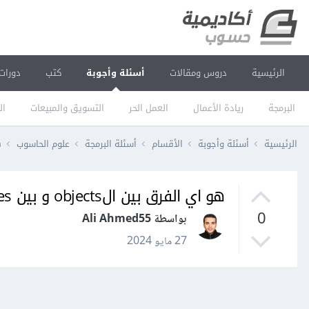
الرئيسية
دروس ومقالات
أسئلة وأجوبة
كتب
دورات
البرمجة
ريادة الأعمال
العمل الحر
التسويق والمبيعات
ال
الرئيسية
أسئلة وأجوبة
الأقسام
أسئلة البرمجة
علوم الحاسوب
ه
هو اي الفرق بين الobjects و بين data structures ؟
0
بواسطة Ali Ahmed55
27 مايو 2024