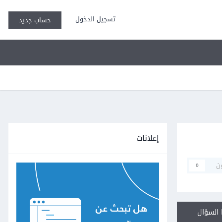
تسجيل الدخول
حساب جديد
إعلانات
ن
0
السؤال