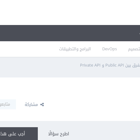
تصميم
DevOps
البرامج والتطبيقات
 بين Public API و Private API
متابعو
مشاركة
اطرح سؤالًا
أجب على هذا 