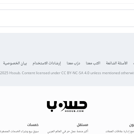
ذي يستخدم واجهة برمجية خاصة لربط الواجهة الأمامية للموقع بقاعدة البيانات 
تطبيقات الخاصة لإدارة قاعدة بيانات العملاء الداخلية، ومعالجة الطلبات، وحساب
الأسئلة الشائعة
اكتب معنا
درّب معنا
إرشادات الاستخدام
بيان الخصوصية
 2025
Hsoub
.
Content licensed under
CC BY-NC-SA 4.0
unless mentioned otherwi