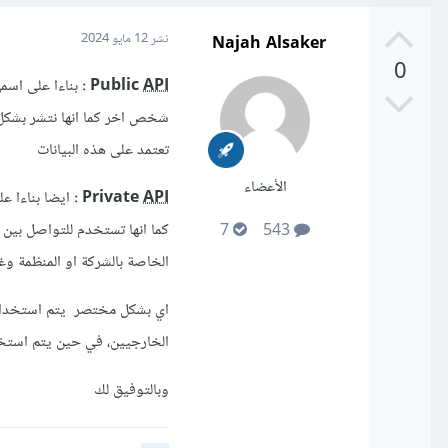
Najah Alsaker
نشر
12 مايو 2024
0
:
Public
API
شخص اخر كما انها نتشر بشكل
تعتمد على هذه البيانات
الأعضاء
API
Private
:
ايضا بناءا ع
كما انها تستخدم للتواصل بين 
7
543
الخاصة بالشركة او المنظمة وغا
اي بشكل مختصر
يتم استخدام lic
الخارجيين، في حين يتم استخدام te
وبالتوفيق لك