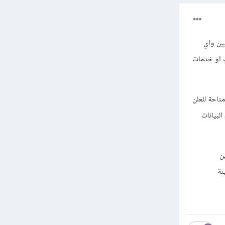
رجيين واي
 او خدمات
تاحة للعلن
لبيانات
ن
نة