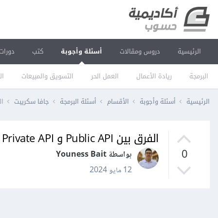
الرئيسية
دروس ومقالات
أسئلة وأجوبة
كتب
دورات
البرمجة
ريادة الأعمال
العمل الحر
التسويق والمبيعات
ال
الرئيسية
أسئلة وأجوبة
الأقسام
أسئلة البرمجة
جافا سكريبت
الفرق
الفرق بين Public API و Private API
0
بواسطة Youness Bait
12 مايو 2024