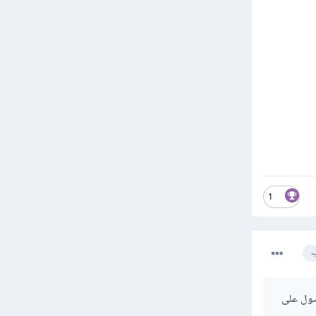
1
ب
صول على