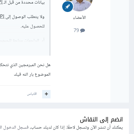
بيانات محددة من قبل الـ
I
ولا يتطلب الوصول إلى Public
PI
الأعضاء
للحصول عليه.
79
أي الواجهات متاحة للجمهور
Maps
API
، Twitter
API
أو بشكل أبسط تطبيق الطق
برمجية عامة.
الموضوع بار الله فيك
بينما Private
API
(واجهة 
اقتباس
بحيث يتطلب الوصول إلى Private
وهي متاحة فقط للمطورين دا
انضم إلى النقاش
وذلك لتسهيل التفاعل والتك
يمكنك أن تنشر الآن وتسجل لاحقًا. إذا كان لديك حساب،
فسجل الدخول ال