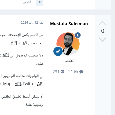
اقتباس
Mustafa Suleiman
نشر
12 مايو 2024
0
من الاسم يكمن الإختلاف، حيث أنّ c
محددة من قبل الـ
API
.
ولا يتطلب الوصول إلى Public
API
الأعضاء
عليه.
231
21.6k
API
، Twitter
API
Maps
، أو ok
أو بشكل أبسط تطبيق الطقس ا
برمجية عامة.