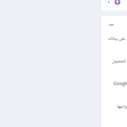
1
على بيانات
 للحصول
متاحة للجمهور العام ويمكن لأي مطور استخدامها وفقًا للشروط والأحكام المحددة، مثل واجهات Google
واجهة