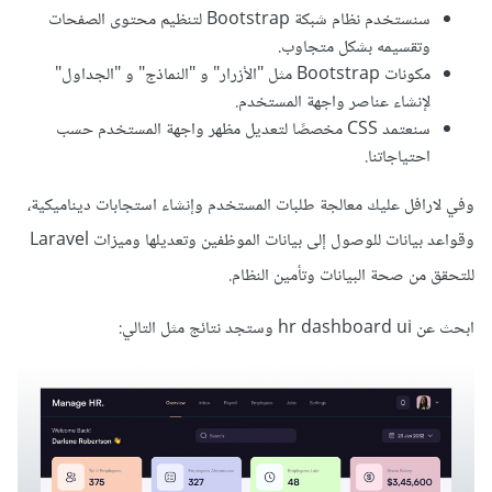
سنستخدم نظام شبكة Bootstrap لتنظيم محتوى الصفحات
وتقسيمه بشكل متجاوب.
مكونات Bootstrap مثل "الأزرار" و "النماذج" و "الجداول"
لإنشاء عناصر واجهة المستخدم.
سنعتمد CSS مخصصًا لتعديل مظهر واجهة المستخدم حسب
احتياجاتنا.
وفي لارافل عليك معالجة طلبات المستخدم وإنشاء استجابات ديناميكية،
وقواعد بيانات للوصول إلى بيانات الموظفين وتعديلها وميزات Laravel
للتحقق من صحة البيانات وتأمين النظام.
ابحث عن hr dashboard ui وستجد نتائج مثل التالي: