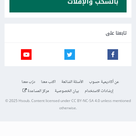
فإذا كان الفريق يحتوي العديد من المبتدئين، فالطريقة الثانية أنسب،
أما إذا لديهم خلفية جيدة عن العامل الثلاثي، فالطريقة الثانية
ستكون أنسب في حالة إعطاء إحدى قيمتين للمتغير بناء على شرط
تابعنا على
معين.
عن أكاديمية حسوب
الأسئلة الشائعة
اكتب معنا
درّب معنا
إرشادات الاستخدام
بيان الخصوصية
مركز المساعدة
© 2025
Hsoub
.
Content licensed under
CC BY-NC-SA 4.0
unless mentioned
otherwise.