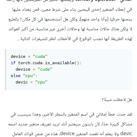
في إعطاء المتغير إحدى قيمتين بناء على شرط معين، فمن يعتاد عليها
يدمنها حرفيًا (وأنا واحد منهم)، ولكن هل أستخدمها في كل مكان؟ بالطبع
لا ولكن هناك حالات مناسبة لها وحالات أخرى غير مناسبة، من أكبر الفوائد
لهذه الطريقة أنها تجنب الوقوع في الأخطاء، انظر للشيفرات التالية ..
device 
=
"cuda"
if
 torch
.
cuda
.
is_available
():
  device 
=
"cude"
else
"cpu"
:
  devic 
=
"cpu"
هل لاحظت شيئًا؟
لقد حدث خطأ إملائي في اسم المتغير بالسطر الأخير، وهذا سيسبب في
مشاكل كبيرة جدًا، لأن بايثون سيعتبر أنك تريد تعريف متغير جديد اسمه
devic ولا يعلم أنه تقصد المتغير device، هذه من ضمن فوائد العامل