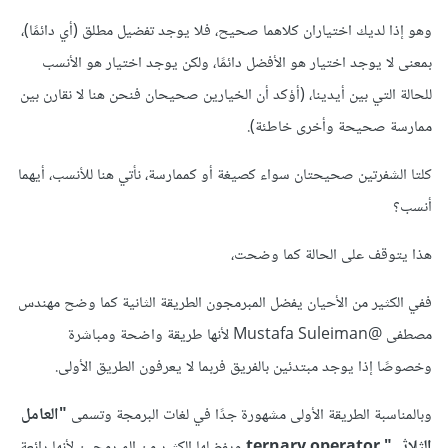
وهو إذا لديك اختياران كلاهما صحيح، فلا يوجد تفضيل مطلق (أي دائمًا)،
بمعنى لا يوجد اختيار هو الأفضل دائمًا، ولكن يوجد اختيار هو الأنسب
للحالة التي بين أيدينا، (أؤكد أن الخيارين صحيحان فنحن هنا لا نقارن بين
ممارسة صحيحة وأخرى خاطئة).
كلتا الشفرتين صحيحتان سواء كصيغة أو كممارسة، نأتي هنا للأنسب، أيهما
أنسب؟
هذا يتوقف على الحالة كما وضحت،
ففي الكثير من الأحيان يفضل المبرمجون الطريقة الثانية كما وضح مهندس
مصطفى
@Mustafa Suleiman
لأنها طريقة واضحة ومباشرة
وخصوصًا إذا يوجد مبتدئين بالفريق فربما لا يعرفون الطريق الأولى.
وبالمناسبة الطريقة الأولى مشهورة جدًا في لغات البرمجة وتسمى
"العامل
الثلاثي" ternary operator
ويفضلها الكثير من المبرمجين لأنها رائعة