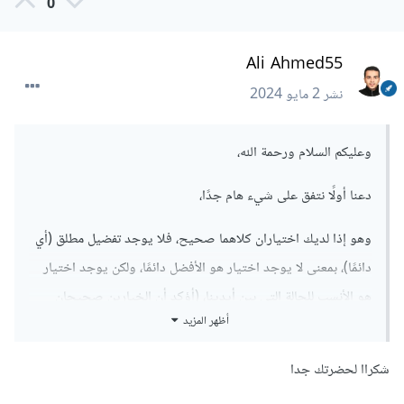
0
Ali Ahmed55
نشر
2 مايو 2024
وعليكم السلام ورحمة الله،
دعنا أولًا نتفق على شيء هام جدًا،
وهو إذا لديك اختياران كلاهما صحيح، فلا يوجد تفضيل مطلق (أي
دائمًا)، بمعنى لا يوجد اختيار هو الأفضل دائمًا، ولكن يوجد اختيار
هو الأنسب للحالة التي بين أيدينا، (أؤكد أن الخيارين صحيحان
أظهر المزيد
فنحن هنا لا نقارن بين ممارسة صحيحة وأخرى خاطئة).
كلتا الشفرتين صحيحتان سواء كصيغة أو كممارسة، نأتي هنا
شكراا لحضرتك جدا
للأنسب، أيهما أنسب؟