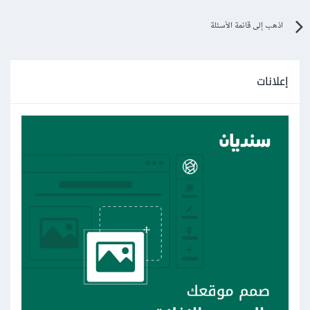
اذهب إلى قائمة الأسئلة
device 
=
"cuda"
if
 torch
.
cuda
.
is_available
():
  device 
=
"cude"
else
"cpu"
:
إعلانات
  devic 
=
"cpu"
هل لاحظت شيئًا؟
لقد حدث خطأ إملائي في اسم المتغير بالسطر الأخير، وهذا سيسبب
في مشاكل كبيرة جدًا، لأن بايثون سيعتبر أنك تريد تعريف متغير
جديد اسمه devic ولا يعلم أنه تقصد المتغير device، هذه من
ضمن فوائد العامل الثلاثي، ولكن كما قلت، يستخدم بحذر.
الخلاصة
:
تعتمد الطريقة على الحالة التي بين يديك،