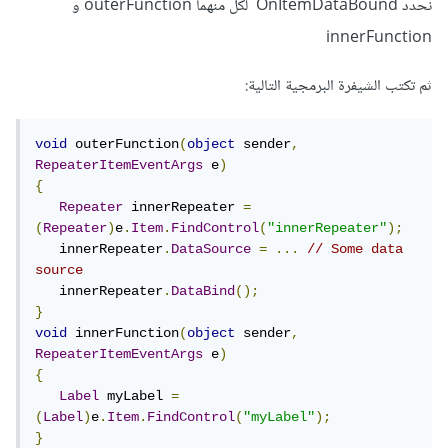
نحدد OnItemDataBound لكل منهما outerFunction و
innerFunction
ثم تكتب الشيفرة البرمجية التالية:
void
 outerFunction
(
object
 sender
,
RepeaterItemEventArgs
 e
)
{
Repeater
 innerRepeater 
=
(
Repeater
)
e
.
Item
.
FindControl
(
"innerRepeater"
);
   innerRepeater
.
DataSource
=
...
// Some data 
source
   innerRepeater
.
DataBind
();
}
void
 innerFunction
(
object
 sender
,
RepeaterItemEventArgs
 e
)
{
Label
 myLabel 
=
(
Label
)
e
.
Item
.
FindControl
(
"myLabel"
);
}