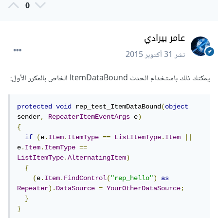
0
عامر بيرادي
نشر
31 أكتوبر 2015
يمكنك ذلك باستخدام الحدث ItemDataBound الخاص بالمكرر الأول:
protected
void
 rep_test_ItemDataBound
(
object
sender
,
RepeaterItemEventArgs
 e
)
{
if
(
e
.
Item
.
ItemType
==
ListItemType
.
Item
||
e
.
Item
.
ItemType
==
ListItemType
.
AlternatingItem
)
{
(
e
.
Item
.
FindControl
(
"rep_hello"
)
as
Repeater
).
DataSource
=
YourOtherDataSource
;
}
}