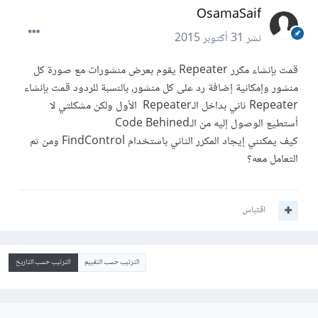
OsamaSaif
نشر
31 أكتوبر 2015
قمت بإنشاء مكرر Repeater يقوم بعرض منشورات مع صورة كل
منشور وإمكانية إضافة رد على كل منشور، بالنسبة للردود قمت بإنشاء
Repeater ثاني بداخل الـRepeater الأول ولكن مشكلتي لا
أستطيع الوصول إليه من الـCode Behined
كيف يمكنني إيجاد المكرر الثاني باستخدام FindControl ومن ثم
التعامل معه؟
اقتباس
الترتيب حسب التقييم
الترتيب حسب التاريخ