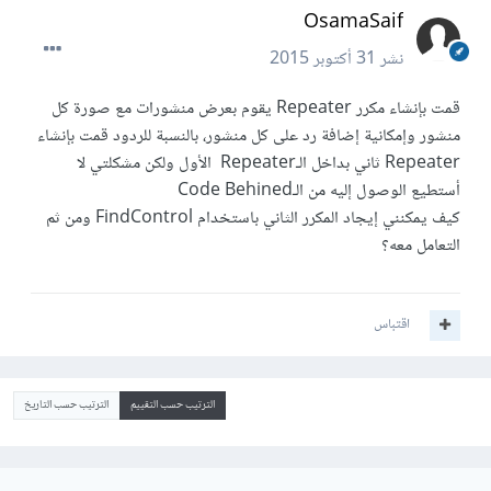
OsamaSaif
نشر
31 أكتوبر 2015
قمت بإنشاء مكرر Repeater يقوم بعرض منشورات مع صورة كل
منشور وإمكانية إضافة رد على كل منشور، بالنسبة للردود قمت بإنشاء
Repeater ثاني بداخل الـRepeater الأول ولكن مشكلتي لا
أستطيع الوصول إليه من الـCode Behined
كيف يمكنني إيجاد المكرر الثاني باستخدام FindControl ومن ثم
التعامل معه؟
اقتباس
الترتيب حسب التقييم
الترتيب حسب التاريخ