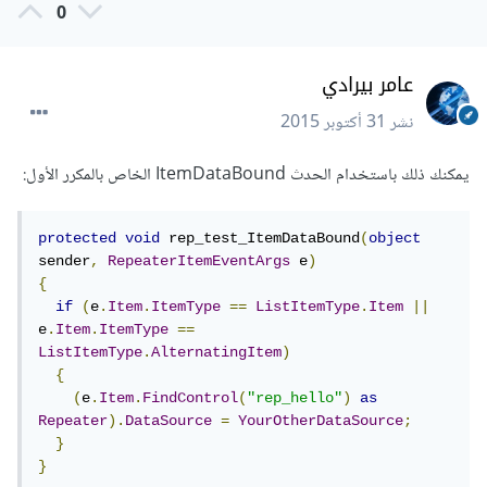
0
عامر بيرادي
نشر
31 أكتوبر 2015
يمكنك ذلك باستخدام الحدث ItemDataBound الخاص بالمكرر الأول:
protected
void
 rep_test_ItemDataBound
(
object
sender
,
RepeaterItemEventArgs
 e
)
{
if
(
e
.
Item
.
ItemType
==
ListItemType
.
Item
||
e
.
Item
.
ItemType
==
ListItemType
.
AlternatingItem
)
{
(
e
.
Item
.
FindControl
(
"rep_hello"
)
as
Repeater
).
DataSource
=
YourOtherDataSource
;
}
}