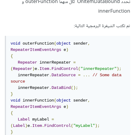
نحدد OnItemDataBound لكل منهما outerFunction و
innerFunction
ثم تكتب الشيفرة البرمجية التالية:
void
 outerFunction
(
object
 sender
,
RepeaterItemEventArgs
 e
)
{
Repeater
 innerRepeater 
=
(
Repeater
)
e
.
Item
.
FindControl
(
"innerRepeater"
);
   innerRepeater
.
DataSource
=
...
// Some data 
source
   innerRepeater
.
DataBind
();
}
void
 innerFunction
(
object
 sender
,
RepeaterItemEventArgs
 e
)
{
Label
 myLabel 
=
(
Label
)
e
.
Item
.
FindControl
(
"myLabel"
);
}